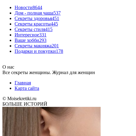
Новости
8644
Дом - полная чаша
537
Cекреты здоровья
451
Секреты красоты
445
Секреты стиля
415
Интересное
331
Ваше хобби
293
Секреты макияжа
201
Подарки и покупки
178
О нас
Все секреты женщины. Журнал для женщин
Главная
Карта сайта
© Moisekretiki.ru
БОЛЬШЕ ИСТОРИЙ