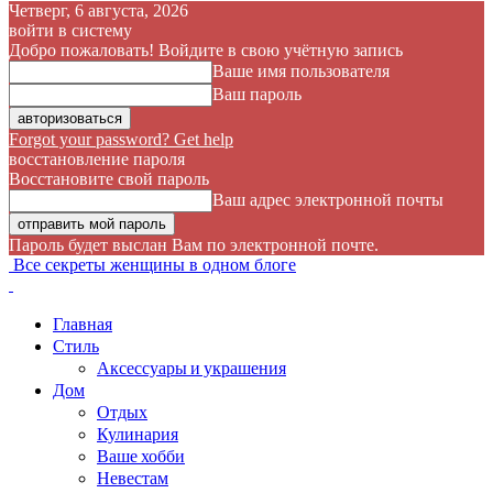
Четверг, 6 августа, 2026
войти в систему
Добро пожаловать! Войдите в свою учётную запись
Ваше имя пользователя
Ваш пароль
Forgot your password? Get help
восстановление пароля
Восстановите свой пароль
Ваш адрес электронной почты
Пароль будет выслан Вам по электронной почте.
Все секреты женщины в одном блоге
Главная
Стиль
Аксессуары и украшения
Дом
Отдых
Кулинария
Ваше хобби
Невестам