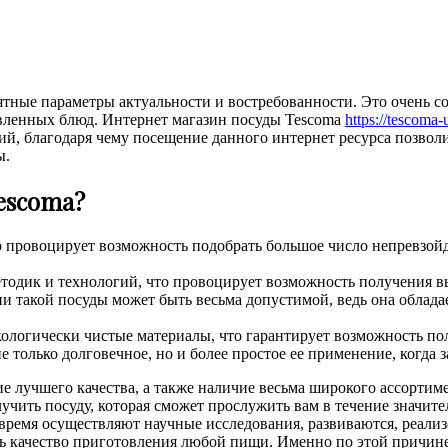
тные параметры актуальности и востребованности. Это очень со
товленных блюд. Интернет магазин посуды Tescoma
https://tescoma-
й, благодаря чему посещение данного интернет ресурса позвол
ы.
escoma?
то провоцирует возможность подобрать большое число непревзо
тодик и технологий, что провоцирует возможность получения в
ции такой посуды может быть весьма допустимой, ведь она обла
ологически чистые материалы, что гарантирует возможность по
 только долговечное, но и более простое ее применение, когда з
ие лучшего качества, а также наличие весьма широкого ассортим
учить посуду, которая сможет прослужить вам в течение значит
е время осуществляют научные исследования, развиваются, реал
ть качество приготовления любой пищи. Именно по этой причине