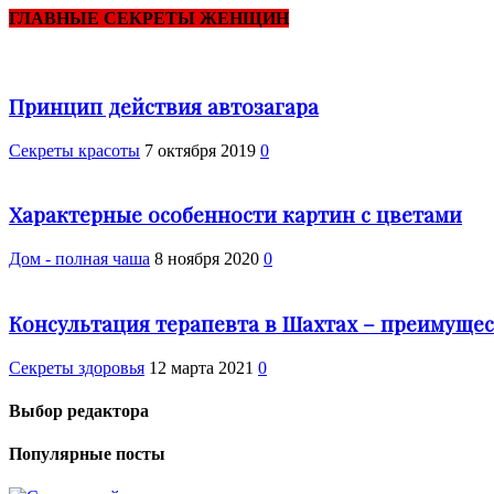
ГЛАВНЫЕ СЕКРЕТЫ ЖЕНЩИН
Принцип действия автозагара
Секреты красоты
7 октября 2019
0
Характерные особенности картин с цветами
Дом - полная чаша
8 ноября 2020
0
Консультация терапевта в Шахтах – преимущес
Cекреты здоровья
12 марта 2021
0
Выбор редактора
Популярные посты