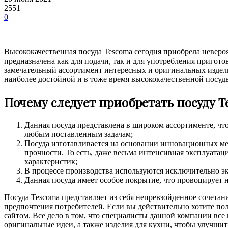
2551
0
Высококачественная посуда Tescoma сегодня приобрела невероя
предназначена как для подачи, так и для употребления приго
замечательный ассортимент интересных и оригинальных издели
наиболее достойной и в тоже время высококачественной посуд
Почему следует приобретать посуду T
Данная посуда представлена в широком ассортименте, ч
любым поставленным задачам;
Посуда изготавливается на основании инновационных ме
прочности. То есть, даже весьма интенсивная эксплуата
характеристик;
В процессе производства используются исключительно эк
Данная посуда имеет особое покрытие, что провоцирует не
Посуда Tescoma представляет из себя непревзойденное сочетан
предпочтения потребителей. Если вы действительно хотите пол
сайтом. Все дело в том, что специалисты данной компании вс
оригинальные идеи, а также изделия для кухни, чтобы улучши