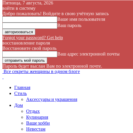
Пятница, 7 августа, 2026
войти в систему
Добро пожаловать! Войдите в свою учётную запись
Ваше имя пользователя
Ваш пароль
Forgot your password? Get help
восстановление пароля
Восстановите свой пароль
Ваш адрес электронной почты
Пароль будет выслан Вам по электронной почте.
Все секреты женщины в одном блоге
Главная
Стиль
Аксессуары и украшения
Дом
Отдых
Кулинария
Ваше хобби
Невестам