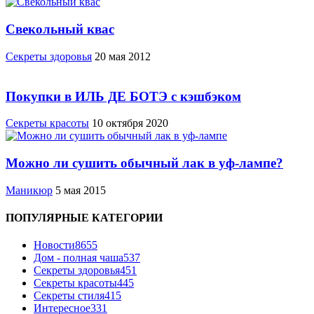
Свекольный квас
Cекреты здоровья
20 мая 2012
Покупки в ИЛЬ ДЕ БОТЭ с кэшбэком
Секреты красоты
10 октября 2020
Можно ли сушить обычный лак в уф-лампе?
Маникюр
5 мая 2015
ПОПУЛЯРНЫЕ КАТЕГОРИИ
Новости
8655
Дом - полная чаша
537
Cекреты здоровья
451
Секреты красоты
445
Секреты стиля
415
Интересное
331