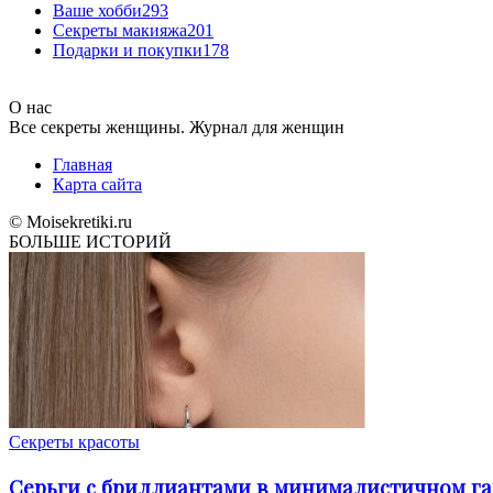
Ваше хобби
293
Секреты макияжа
201
Подарки и покупки
178
О нас
Все секреты женщины. Журнал для женщин
Главная
Карта сайта
© Moisekretiki.ru
БОЛЬШЕ ИСТОРИЙ
Секреты красоты
Серьги с бриллиантами в минималистичном га