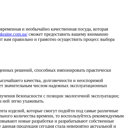
временная и необычайно качественная посуда, которая
ukraine.com.ua/
сможет предоставить вашему вниманию
ит вам правильно и грамотно осуществить процесс выбора
йденных решений, способных импонировать практически
ысочайшего качества, долговечности и неоспоримой
дает значительным числом надежных эксплуатационных
лучения безопасности с позиции экологичной эксплуатации;
а ней легко ухаживать.
ента изделий, которые смогут подойти под самые различные
ельного количества времени, то воспользуйтесь рекомендуемым
изовывают новые разработки и разрабатывают собственные
 данная продукция сегодня стала невероятно актуальной и