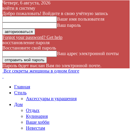
Четверг, 6 августа, 2026
войти в систему
Добро пожаловать! Войдите в свою учётную запись
Ваше имя пользователя
Ваш пароль
Forgot your password? Get help
восстановление пароля
Восстановите свой пароль
Ваш адрес электронной почты
Пароль будет выслан Вам по электронной почте.
Все секреты женщины в одном блоге
Главная
Стиль
Аксессуары и украшения
Дом
Отдых
Кулинария
Ваше хобби
Невестам