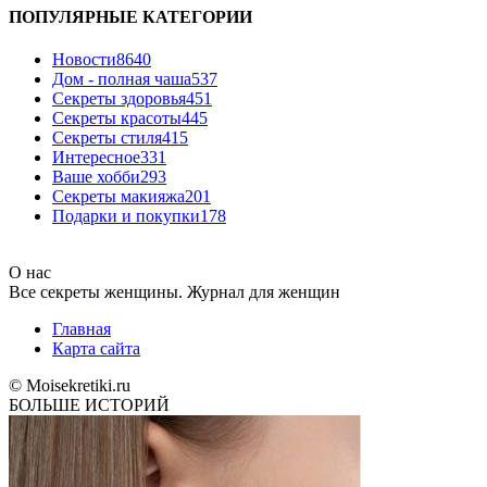
ПОПУЛЯРНЫЕ КАТЕГОРИИ
Новости
8640
Дом - полная чаша
537
Cекреты здоровья
451
Секреты красоты
445
Секреты стиля
415
Интересное
331
Ваше хобби
293
Секреты макияжа
201
Подарки и покупки
178
О нас
Все секреты женщины. Журнал для женщин
Главная
Карта сайта
© Moisekretiki.ru
БОЛЬШЕ ИСТОРИЙ