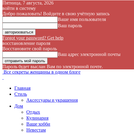
Пятница, 7 августа, 2026
войти в систему
Добро пожаловать! Войдите в свою учётную запись
Ваше имя пользователя
Ваш пароль
Forgot your password? Get help
восстановление пароля
Восстановите свой пароль
Ваш адрес электронной почты
Пароль будет выслан Вам по электронной почте.
Все секреты женщины в одном блоге
Главная
Стиль
Аксессуары и украшения
Дом
Отдых
Кулинария
Ваше хобби
Невестам