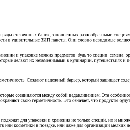
ят ряды стеклянных банок, заполненных разнообразными специя
ности в удивительные ЗИП пакеты. Они словно невидимые волше
ении и упаковке мелких предметов, будь то специи, семена, о
торые делают их незаменимыми в кулинарии, путешествиях и п
ерметичность. Создают надежный барьер, который защищает сод
 которые соединяются между собой надавливанием. Эта особенн
сохраняют свою герметичность. Это означает, что продукты буду
подходят для упаковки и хранения не только специй, но и множ
ств или косметики в поездке, или даже для организации мелких 