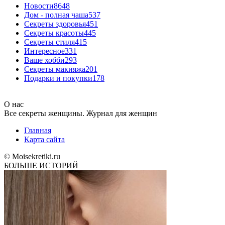
Новости
8648
Дом - полная чаша
537
Cекреты здоровья
451
Секреты красоты
445
Секреты стиля
415
Интересное
331
Ваше хобби
293
Секреты макияжа
201
Подарки и покупки
178
О нас
Все секреты женщины. Журнал для женщин
Главная
Карта сайта
© Moisekretiki.ru
БОЛЬШЕ ИСТОРИЙ