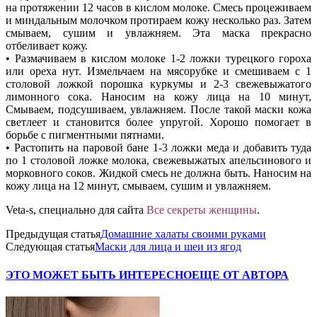
на протяжении 12 часов в кислом молоке. Смесь процеживаем
и миндальным молочком протираем кожу несколько раз. Затем
смываем, сушим и увлажняем. Эта маска прекрасно
отбеливает кожу.
• Размачиваем в кислом молоке 1-2 ложки турецкого гороха
или ореха нут. Измельчаем на мясорубке и смешиваем с 1
столовой ложкой порошка куркумы и 2-3 свежевыжатого
лимонного сока. Наносим на кожу лица на 10 минут,
Смываем, подсушиваем, увлажняем. После такой маски кожа
светлеет и становится более упругой. Хорошо помогает в
борьбе с пигментными пятнами.
• Растопить на паровой бане 1-3 ложки меда и добавить туда
по 1 столовой ложке молока, свежевыжатых апельсинового и
морковного соков. Жидкой смесь не должна быть. Наносим на
кожу лица на 12 минут, смываем, сушим и увлажняем.
Veta-s, специально для сайта
Все секреты женщины
.
Предыдущая статья
Домашние халаты своими руками
Следующая статья
Маски для лица и шеи из ягод
ЭТО МОЖЕТ БЫТЬ ИНТЕРЕСНО
ЕЩЕ ОТ АВТОРА