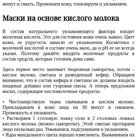
минут и смыть. Промокаем кожу, тонизируем и увлажняем.
Маски на основе кислого молока
В состав натурального увлажняющего фактора входит
молочная кислота. Это для состояния кожи очень важно. Цвет
кожи, ее упругость зависят от увлажнения. Косметики с
молочной кислотой в составе очень мало, да и pH ее не всегда
указан. Поэтому давайте вводить молочные продукты в
состав средств, которые готовим дома сами.
Здесь первое место занимает творожная сыворотка, потом –
кислое молоко, сметана и разведенный кефир. Обращаем
внимание, что в состав кефира и сметаны не должны входить
пищевые добавки или гуаровая смола. А теперь предложим
маски, содержащие кисломолочные продукты:
• Чистошерстяную ткань смачиваем в кислом молоке.
Прикладываем к коже лица на 30 минут и смываем.
Промокнуть и увлажнить.
• Растворяем 1 столовую ложку соли в 2 столовых ложках
кислого молока (можно сыворотке). Этой смесью протираем
лицо несколько раз. Умываемся, подсушиваем и увлажняем.
• Ядра миндального ореха хорошо измельчить. Вымачиваем их