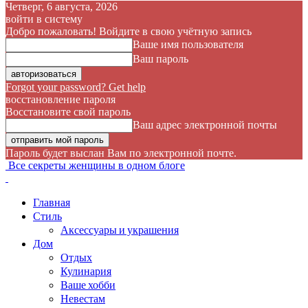
Четверг, 6 августа, 2026
войти в систему
Добро пожаловать! Войдите в свою учётную запись
Ваше имя пользователя
Ваш пароль
Forgot your password? Get help
восстановление пароля
Восстановите свой пароль
Ваш адрес электронной почты
Пароль будет выслан Вам по электронной почте.
Все секреты женщины в одном блоге
Главная
Стиль
Аксессуары и украшения
Дом
Отдых
Кулинария
Ваше хобби
Невестам