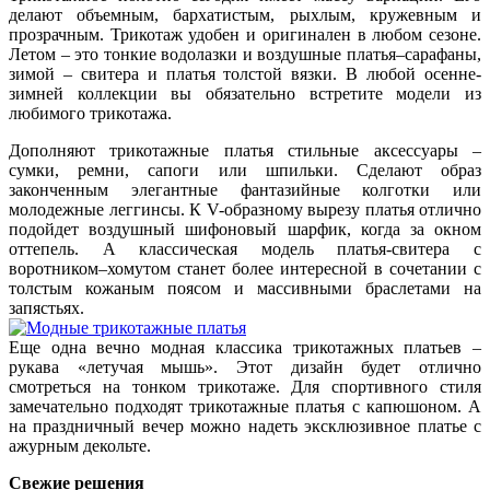
делают объемным, бархатистым, рыхлым, кружевным и
прозрачным. Трикотаж удобен и оригинален в любом сезоне.
Летом – это тонкие водолазки и воздушные платья–сарафаны,
зимой – свитера и платья толстой вязки. В любой осенне-
зимней коллекции вы обязательно встретите модели из
любимого трикотажа.
Дополняют трикотажные платья стильные аксессуары –
сумки, ремни, сапоги или шпильки. Сделают образ
законченным элегантные фантазийные колготки или
молодежные леггинсы. К V-образному вырезу платья отлично
подойдет воздушный шифоновый шарфик, когда за окном
оттепель. А классическая модель платья-свитера с
воротником–хомутом станет более интересной в сочетании с
толстым кожаным поясом и массивными браслетами на
запястьях.
Еще одна вечно модная классика трикотажных платьев –
рукава «летучая мышь». Этот дизайн будет отлично
смотреться на тонком трикотаже. Для спортивного стиля
замечательно подходят трикотажные платья с капюшоном. А
на праздничный вечер можно надеть эксклюзивное платье с
ажурным декольте.
Свежие решения