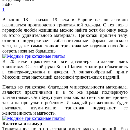
2440
1
В конце 18 – начале 19 века в Европе начало активно
развиваться производство трикотажной одежды. С тех пор в
гардеробе любой женщины можно найти хотя бы одну вещь
из этого удивительного материала. Трикотаж приятен телу,
отлично подчеркивает соблазнительные формы женского
тела, и даже самые тонкие трикотажные изделия способны
согреть нежных барышень.
В 20 веке практически все дизайнеры отдавали дань
трикотажу. С легкой руки Коко Шанель модницы облачились
в свитера-водолазки и джерси. А зигзагообразный принт
Миссони стал настоящей классикой трикотажных изделий.
Платья из трикотажа, благодаря универсальности материала,
являются практичными и в то же время подчеркнуто
элегантными. Они будут уместны как на светской вечеринке,
так и на прогулке с ребенком. И каждый раз женщина будет
выглядеть изумительно, трикотаж подчеркнет ее
женственность и мягкость.
Классика и гламур
Трикотажное полотно сегодня имеет массу вариаций. Его