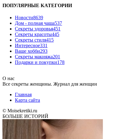
ПОПУЛЯРНЫЕ КАТЕГОРИИ
Новости
8639
Дом - полная чаша
537
Cекреты здоровья
451
Секреты красоты
445
Секреты стиля
415
Интересное
331
Ваше хобби
293
Секреты макияжа
201
Подарки и покупки
178
О нас
Все секреты женщины. Журнал для женщин
Главная
Карта сайта
© Moisekretiki.ru
БОЛЬШЕ ИСТОРИЙ