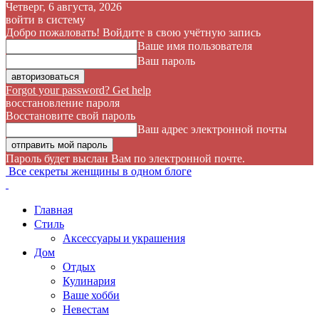
Четверг, 6 августа, 2026
войти в систему
Добро пожаловать! Войдите в свою учётную запись
Ваше имя пользователя
Ваш пароль
Forgot your password? Get help
восстановление пароля
Восстановите свой пароль
Ваш адрес электронной почты
Пароль будет выслан Вам по электронной почте.
Все секреты женщины в одном блоге
Главная
Стиль
Аксессуары и украшения
Дом
Отдых
Кулинария
Ваше хобби
Невестам