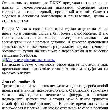
Осенне–зимняя коллекция DKNY представила трикотажные
платья с геометрическими принтами. Основные цвета
коллекции – серый, черный, коричневый и синий. Силуэты
моделей в основном облегающие и приталенные, длина –
строго короткая.
Bottega Veneta в своей коллекции сделал акцент на те же
цвета, но в решении силуэта был более разносторонен. В его
коллекции можно найти свободные модели с оригинальными
ассиметричными вырезами декольте. В качестве дополнения
трикотажных платьев модельер предлагает надевать замшевые
ботильоны, туфли на шпильках с перепонками или высокие
замшевые ботфорты.
На показе Loewe отметилось серое платье плотной вязки,
представленное в ансамбле с тонким поясом и туфлями на
высоком каблуке.
Для себя любимой
Трикотажное платье – вещь необходимая для гардероба любой
представительницы прекрасного пола. С помощью трикотажа
можно завуалировать недостатки фигуры и выгодно
подчеркнуть достоинства. Сегодня можно найти трикотаж
самой фантазийной расцветки. В то же время доступна и
черно–белая классика. Так что не отказывайте себе в роскоши