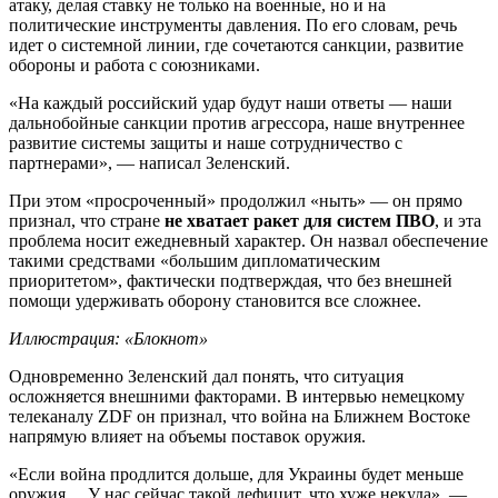
атаку, делая ставку не только на военные, но и на
политические инструменты давления. По его словам, речь
идет о системной линии, где сочетаются санкции, развитие
обороны и работа с союзниками.
«На каждый российский удар будут наши ответы — наши
дальнобойные санкции против агрессора, наше внутреннее
развитие системы защиты и наше сотрудничество с
партнерами», — написал Зеленский.
При этом «просроченный» продолжил «ныть» — он прямо
признал, что стране
не хватает ракет для систем ПВО
, и эта
проблема носит ежедневный характер. Он назвал обеспечение
такими средствами «большим дипломатическим
приоритетом», фактически подтверждая, что без внешней
помощи удерживать оборону становится все сложнее.
Иллюстрация: «Блокнот»
Одновременно Зеленский дал понять, что ситуация
осложняется внешними факторами. В интервью немецкому
телеканалу ZDF он признал, что война на Ближнем Востоке
напрямую влияет на объемы поставок оружия.
«Если война продлится дольше, для Украины будет меньше
оружия… У нас сейчас такой дефицит, что хуже некуда», —