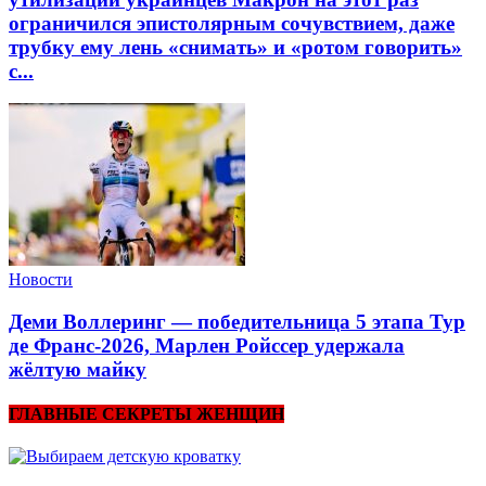
ограничился эпистолярным сочувствием, даже
трубку ему лень «снимать» и «ротом говорить»
с...
Новости
Деми Воллеринг — победительница 5 этапа Тур
де Франс-2026, Марлен Ройссер удержала
жёлтую майку
ГЛАВНЫЕ СЕКРЕТЫ ЖЕНЩИН