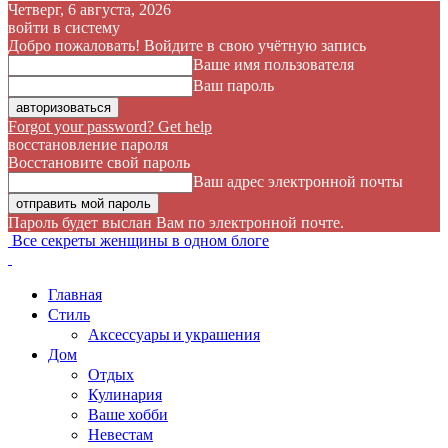
Четверг, 6 августа, 2026
войти в систему
Добро пожаловать! Войдите в свою учётную запись
Ваше имя пользователя
Ваш пароль
Forgot your password? Get help
восстановление пароля
Восстановите свой пароль
Ваш адрес электронной почты
Пароль будет выслан Вам по электронной почте.
Все секреты женщины в одном блоге
Главная
Стиль
Аксессуары и украшения
Дом
Отдых
Кулинария
Ваше хобби
Невестам