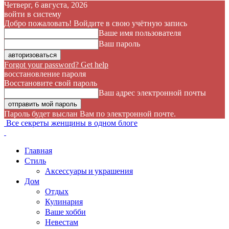
Четверг, 6 августа, 2026
войти в систему
Добро пожаловать! Войдите в свою учётную запись
Ваше имя пользователя
Ваш пароль
Forgot your password? Get help
восстановление пароля
Восстановите свой пароль
Ваш адрес электронной почты
Пароль будет выслан Вам по электронной почте.
Все секреты женщины в одном блоге
Главная
Стиль
Аксессуары и украшения
Дом
Отдых
Кулинария
Ваше хобби
Невестам