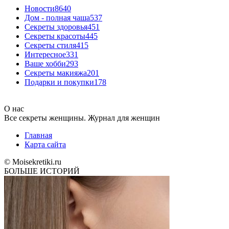
Новости
8640
Дом - полная чаша
537
Cекреты здоровья
451
Секреты красоты
445
Секреты стиля
415
Интересное
331
Ваше хобби
293
Секреты макияжа
201
Подарки и покупки
178
О нас
Все секреты женщины. Журнал для женщин
Главная
Карта сайта
© Moisekretiki.ru
БОЛЬШЕ ИСТОРИЙ