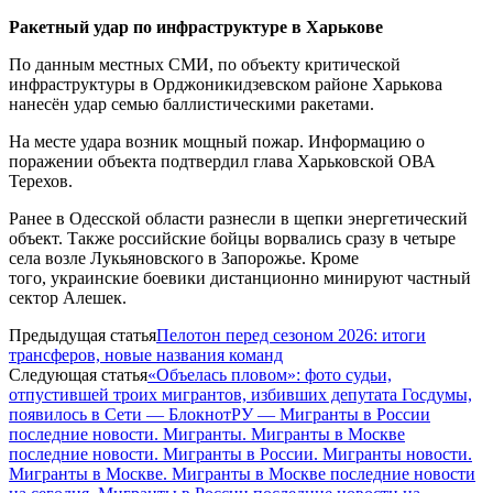
Ракетный удар по инфраструктуре в Харькове
По данным местных СМИ, по объекту критической
инфраструктуры в Орджоникидзевском районе Харькова
нанесён удар семью баллистическими ракетами.
На месте удара возник мощный пожар. Информацию о
поражении объекта подтвердил глава Харьковской ОВА
Терехов.
Ранее в Одесской области разнесли в щепки энергетический
объект. Также российские бойцы ворвались сразу в четыре
села возле Лукьяновского в Запорожье. Кроме
того, украинские боевики дистанционно минируют частный
сектор Алешек.
Предыдущая статья
Пелотон перед сезоном 2026: итоги
трансферов, новые названия команд
Следующая статья
«Объелась пловом»: фото судьи,
отпустившей троих мигрантов, избивших депутата Госдумы,
появилось в Сети — БлокнотРУ — Мигранты в России
последние новости. Мигранты. Мигранты в Москве
последние новости. Мигранты в России. Мигранты новости.
Мигранты в Москве. Мигранты в Москве последние новости