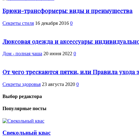
Брюки-трансформеры: виды и преимущества
Секреты стиля
16 декабря 2016
0
Люксовая одежда и аксессуары: индивидуально
Дом - полная чаша
20 июня 2022
0
От чего трескаются пятки, или Правила ухода 
Cекреты здоровья
23 августа 2020
0
Выбор редактора
Популярные посты
Свекольный квас