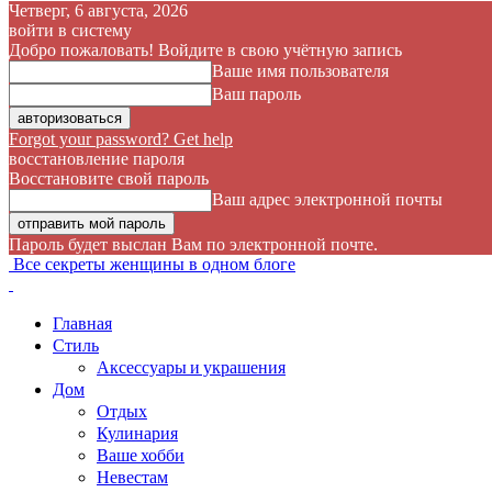
Четверг, 6 августа, 2026
войти в систему
Добро пожаловать! Войдите в свою учётную запись
Ваше имя пользователя
Ваш пароль
Forgot your password? Get help
восстановление пароля
Восстановите свой пароль
Ваш адрес электронной почты
Пароль будет выслан Вам по электронной почте.
Все секреты женщины в одном блоге
Главная
Стиль
Аксессуары и украшения
Дом
Отдых
Кулинария
Ваше хобби
Невестам