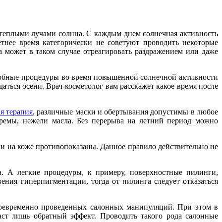
д теплыми лучами солнца. С каждым днем солнечная активность
тнее время категорически не советуют проводить некоторые
 может в таком случае отреагировать раздражением или даже
добные процедуры во время повышенной солнечной активности
даться осени. Врач-косметолог вам расскажет какое время после
я терапия
, различные маски и обертывания допустимы в любое
кремы, нежели масла. Без перерыва на летний период можно
и на коже противопоказаны. Данное правило действительно не
а. А легкие процедуры, к примеру, поверхностные пилинги,
ения гиперпигментации, тогда от пилинга следует отказаться
воевременно проведенных салонных манипуляций. При этом в
аст лишь обратный эффект. Проводить такого рода салонные