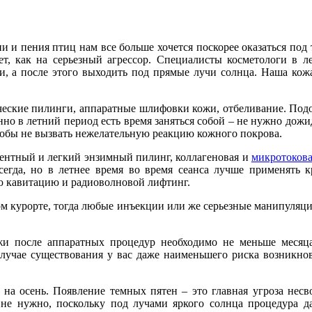
и и пения птиц нам все больше хочется поскорее оказаться по
т, как на серьезный агрессор.
Специалисты косметологи в ле
, а после этого выходить под прямые лучи солнца. Наша кожа
ические пилинги, аппаратные шлифовки кожи, отбеливание. По
нно в летний период есть время заняться собой – не нужно дожи
тобы не вызвать нежелательную реакцию кожного покрова.
ментный и легкий энзимный пилинг, коллагеновая и
микротокова
сегда, но в летнее время во время сеанса лучше применять 
ую кавитацию и радиоволновой лифтинг.
ом курорте, тогда любые инъекции или же серьезные манипуляци
ожи после аппаратных процедур необходимо не меньше месяц
случае существования у вас даже наименьшего риска возникнов
на осень. Появление темных пятен – это главная угроза нес
 не нужно, поскольку под лучами яркого солнца процедура д