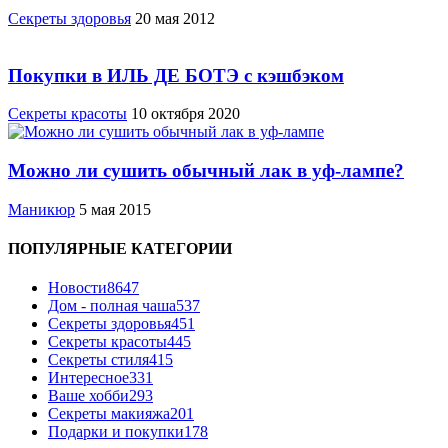
Cекреты здоровья
20 мая 2012
Покупки в ИЛЬ ДЕ БОТЭ с кэшбэком
Секреты красоты
10 октября 2020
Можно ли сушить обычный лак в уф-лампе?
Маникюр
5 мая 2015
ПОПУЛЯРНЫЕ КАТЕГОРИИ
Новости
8647
Дом - полная чаша
537
Cекреты здоровья
451
Секреты красоты
445
Секреты стиля
415
Интересное
331
Ваше хобби
293
Секреты макияжа
201
Подарки и покупки
178