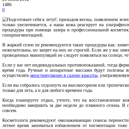
1486
0
С приходом весны, появлением зелен
только увеличивается, а наша кожа реагирует на ультрафиоле
процедуры при помощи лазера и профессиональной косметики
гиперпигментацией.
В жаркий сезон не рекомендуются такие процедуры как: хим
нежелательны, но запрет на них не строгий. Если же у вас име
проведенных манипуляций не следует появляться на солнце, ч
Если у вас нет индивидуальных противопоказаний, тогда фер
время года. Ручные и аппаратные массажи будут полезны в
осуществлять
миостимуляцию в салоне красоты
, ультразвуков
Если вы собрались отдохнуть на высокогорном или тропическ
только для лета, а и для любого времени года.
Когда планируете отдых, учтите, что на восстановление к
необходимо завершить за две недели до пляжного сезона. В 
совсем.
Косметологи рекомендуют омолаживающие сеансы перенести 
летнее время заниматься избавлением от пигментации тоже