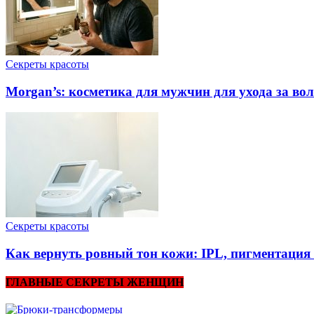
Секреты красоты
Morgan’s: косметика для мужчин для ухода за во
Секреты красоты
Как вернуть ровный тон кожи: IPL, пигментация 
ГЛАВНЫЕ СЕКРЕТЫ ЖЕНЩИН