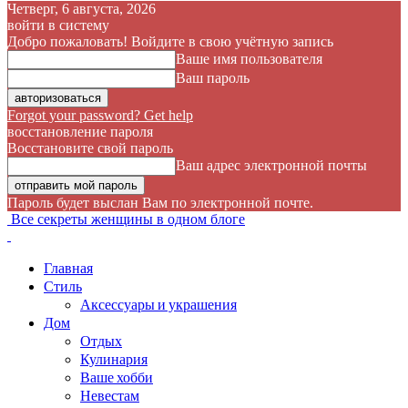
Четверг, 6 августа, 2026
войти в систему
Добро пожаловать! Войдите в свою учётную запись
Ваше имя пользователя
Ваш пароль
Forgot your password? Get help
восстановление пароля
Восстановите свой пароль
Ваш адрес электронной почты
Пароль будет выслан Вам по электронной почте.
Все секреты женщины в одном блоге
Главная
Стиль
Аксессуары и украшения
Дом
Отдых
Кулинария
Ваше хобби
Невестам