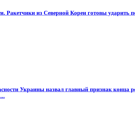
. Ракетчики из Северной Кореи готовы ударить по 
опасности Украины назвал главный признак конца
..