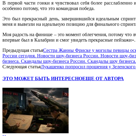
В первой части гонки я чувствовал себя более расслабленно 
особенно потому, что это командная победа.
Это был прекрасный день, завершившийся идеальным спринто
меня и вывезли на идеальную позицию для финального спринт
Моя радость на финише – это момент облегчения, потому что вч
впервые был в Калабрии и смог увидеть прекрасные пейзажи».
Предыдущая статья
Сестра Жанны Фриске у могилы певицы оск
России сегодня. Новости шоу-бизнеса России. Новости шоу-би
бизнеса. Скандалы шоу-бизнеса России. Скандалы шоу бизнеса.
Следующая статья
Лукашенко попросил прощения у Зеленского и
ЭТО МОЖЕТ БЫТЬ ИНТЕРЕСНО
ЕЩЕ ОТ АВТОРА