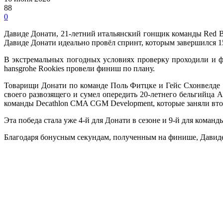
88
0
Давиде Донати, 21-летний итальянский гонщик команды Red Bul
Давиде Донати идеально провёл спринт, которым завершился 1
В экстремальных погодных условиях проверку проходили и ф
hansgrohe Rookies провели финиш по плану.
Товарищи Донати по команде Поль Фитцке и Гейс Схонвелде 
своего развозящего и сумел опередить 20-летнего бельгийца Ал
команды Decathlon CMA CGM Development, которые заняли втор
Эта победа стала уже 4-й для Донати в сезоне и 9-й для команд
Благодаря бонусным секундам, полученным на финише, Давиде 