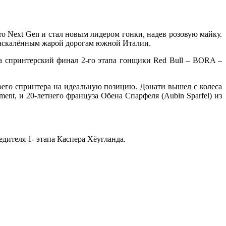
ro Next Gen и стал новым лидером гонки, надев розовую майку.
 раскалённым жарой дорогам южной Италии.
а спринтерский финал 2-го этапа гонщики Red Bull – BORA –
его спринтера на идеальную позицию. Донати вышел с колеса
ment, и 20-летнего француза Обена Спарфеля (Aubin Sparfel) из
дителя 1- этапа Каспера Хёугланда.