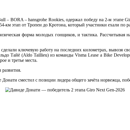
l – BORA – hansgrohe Rookies, одержал победу на 2-м этапе Gi
54-км этап от Тропеи до Кротона, который участники ехали по
изическая форма молодых гонщиков, и тактика. Рассчитывая н
сделали ключевую работу на последних километрах, вывозя сво
ьдо Тайё (Aldo Taillieu) из команды Visma Lease a Bike Develop
ое и третье места.
ы развития.
Донати сместил с позиции лидера общего зачёта норвежца, побе