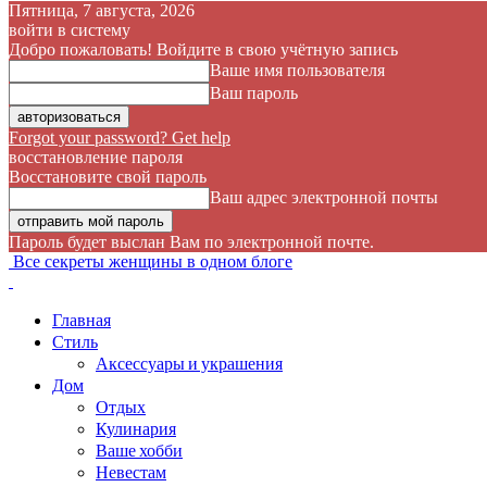
Пятница, 7 августа, 2026
войти в систему
Добро пожаловать! Войдите в свою учётную запись
Ваше имя пользователя
Ваш пароль
Forgot your password? Get help
восстановление пароля
Восстановите свой пароль
Ваш адрес электронной почты
Пароль будет выслан Вам по электронной почте.
Все секреты женщины в одном блоге
Главная
Стиль
Аксессуары и украшения
Дом
Отдых
Кулинария
Ваше хобби
Невестам