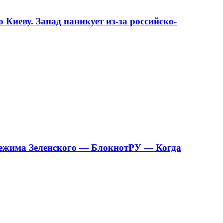
Киеву. Запад паникует из-за российско-
 режима Зеленского — БлокнотРУ — Когда