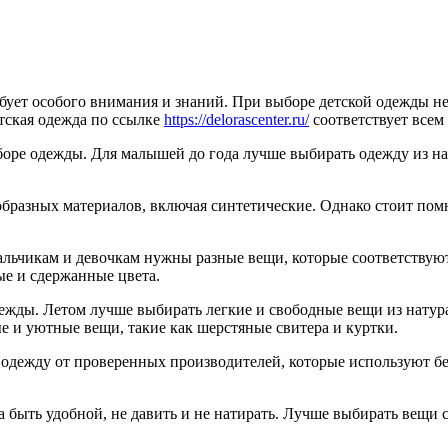
ебует особого внимания и знаний. При выборе детской одежды н
етская одежда по ссылке
https://delorascenter.ru/
соответствует всем
боре одежды. Для малышей до года лучше выбирать одежду из на
образных материалов, включая синтетические. Однако стоит пом
альчикам и девочкам нужны разные вещи, которые соответствую
ые и сдержанные цвета.
ежды. Летом лучше выбирать легкие и свободные вещи из натура
е и уютные вещи, такие как шерстяные свитера и куртки.
одежду от проверенных производителей, которые используют бе
а быть удобной, не давить и не натирать. Лучше выбирать вещи