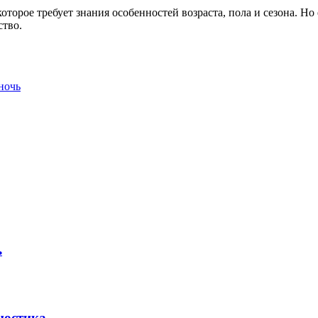
торое требует знания особенностей возраста, пола и сезона. Но 
ство.
ночь
ь
ностика