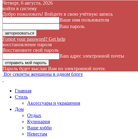
Четверг, 6 августа, 2026
войти в систему
Добро пожаловать! Войдите в свою учётную запись
Ваше имя пользователя
Ваш пароль
Forgot your password? Get help
восстановление пароля
Восстановите свой пароль
Ваш адрес электронной почты
Пароль будет выслан Вам по электронной почте.
Все секреты женщины в одном блоге
Главная
Стиль
Аксессуары и украшения
Дом
Отдых
Кулинария
Ваше хобби
Невестам