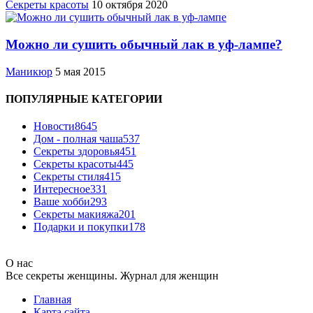
Секреты красоты
10 октября 2020
Можно ли сушить обычный лак в уф-лампе?
Маникюр
5 мая 2015
ПОПУЛЯРНЫЕ КАТЕГОРИИ
Новости
8645
Дом - полная чаша
537
Cекреты здоровья
451
Секреты красоты
445
Секреты стиля
415
Интересное
331
Ваше хобби
293
Секреты макияжа
201
Подарки и покупки
178
О нас
Все секреты женщины. Журнал для женщин
Главная
Карта сайта