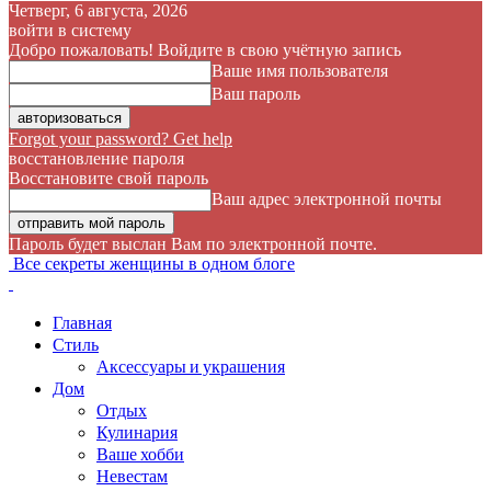
Четверг, 6 августа, 2026
войти в систему
Добро пожаловать! Войдите в свою учётную запись
Ваше имя пользователя
Ваш пароль
Forgot your password? Get help
восстановление пароля
Восстановите свой пароль
Ваш адрес электронной почты
Пароль будет выслан Вам по электронной почте.
Все секреты женщины в одном блоге
Главная
Стиль
Аксессуары и украшения
Дом
Отдых
Кулинария
Ваше хобби
Невестам