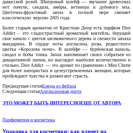
дамасской розой. Шипровый шлейф — звучание древесных
нот пачули, сандала, амбры, ветивера и дубового мха.
Цветочно-фруктовый запах в полной мере сменяет
классическую версию 2005 года.
Более старым ароматом от Кристиан Диор есть парфюм Dior
Addict – это сладострастный ароматный коктейль, берущий
свое начало с цветов шелковичного дерева и свежести запаха
мандарина. В сердце ноты апельсина, розы, редкостного
цветка «Королева ночи». В шлейфе — бурбонская ваниль,
сандал и бобы тонка. Запах напоминает своих собратьев из
декоративной линии, но выглядит наиболее величественно и
стильно. Dior Addict — это аромат по сравнению с Miss Cherie
для более напористых и целеустремленных женщин, которые
пробуждают чувства и разжигают страсть.
Предыдущая статья
Блюда из фейхоа
Следующая статья
Апельсиновая диета
ЭТО МОЖЕТ БЫТЬ ИНТЕРЕСНО
ЕЩЕ ОТ АВТОРА
Парфюмерия и косметика
Упаковка для косметики: как влияет на