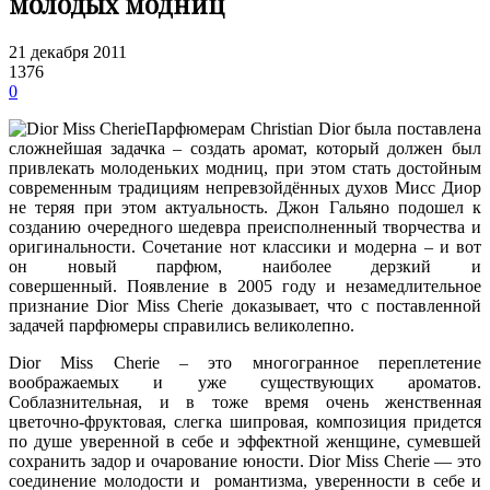
молодых модниц
21 декабря 2011
1376
0
Парфюмерам Christian Dior была поставлена
сложнейшая задачка – создать аромат, который должен был
привлекать молоденьких модниц, при этом стать достойным
современным традициям непревзойдённых духов Мисс Диор
не теряя при этом актуальность.
Джон Гальяно подошел к
созданию очередного шедевра преисполненный творчества и
оригинальности. Сочетание нот классики и модерна – и вот
он новый парфюм, наиболее дерзкий и
совершенный. Появление в 2005 году и незамедлительное
признание Dior Miss Cherie доказывает, что с поставленной
задачей парфюмеры справились великолепно.
Dior Miss Cherie – это многогранное переплетение
воображаемых и уже существующих ароматов.
Соблазнительная, и в тоже время очень женственная
цветочно-фруктовая, слегка шипровая, композиция придется
по душе уверенной в себе и эффектной женщине, сумевшей
сохранить задор и очарование юности. Dior Miss Cherie — это
соединение молодости и романтизма, уверенности в себе и