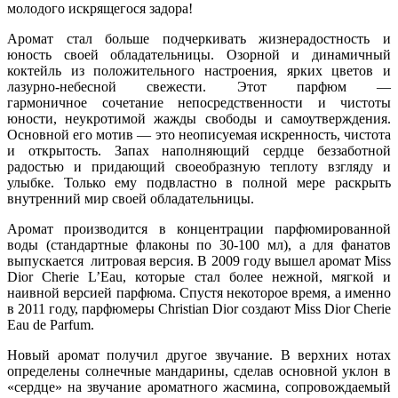
молодого искрящегося задора!
Аромат стал больше подчеркивать жизнерадостность и
юность своей обладательницы. Озорной и динамичный
коктейль из положительного настроения, ярких цветов и
лазурно-небесной свежести. Этот парфюм —
гармоничное сочетание непосредственности и чистоты
юности, неукротимой жажды свободы и самоутверждения.
Основной его мотив — это неописуемая искренность, чистота
и открытость. Запах наполняющий сердце беззаботной
радостью и придающий своеобразную теплоту взгляду и
улыбке. Только ему подвластно в полной мере раскрыть
внутренний мир своей обладательницы.
Аромат производится в концентрации парфюмированной
воды (стандартные флаконы по 30-100 мл), а для фанатов
выпускается литровая версия. В 2009 году вышел аромат Miss
Dior Cherie L’Eau, которые стал более нежной, мягкой и
наивной версией парфюма. Спустя некоторое время, а именно
в 2011 году, парфюмеры Christian Dior создают Miss Dior Cherie
Eau de Parfum.
Новый аромат получил другое звучание. В верхних нотах
определены солнечные мандарины, сделав основной уклон в
«сердце» на звучание ароматного жасмина, сопровождаемый