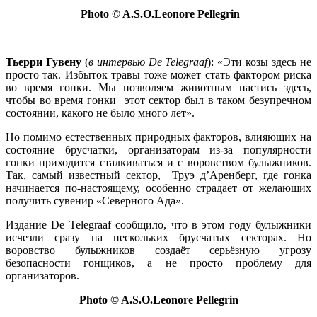
Photo © A.S.O.Leonore Pellegrin
Тьерри Гувену
(
в интервью De Telegraaf
): «Эти козы здесь не
просто так. Избыток травы тоже может стать фактором риска
во время гонки. Мы позволяем животным пастись здесь,
чтобы во время гонки этот сектор был в таком безупречном
состоянии, какого не было много лет».
Но помимо естественных природных факторов, влияющих на
состояние брусчатки, организаторам из-за популярности
гонки приходится сталкиваться и с воровством булыжников.
Так, самый известный сектор, Труэ д’Аренберг, где гонка
начинается по-настоящему, особенно страдает от желающих
получить сувенир «Северного Ада».
Издание De Telegraaf сообщило, что в этом году булыжники
исчезли сразу на нескольких брусчатых секторах. Но
воровство булыжников создаёт серьёзную угрозу
безопасности гонщиков, а не просто проблему для
организаторов.
Photo © A.S.O.Leonore Pellegrin