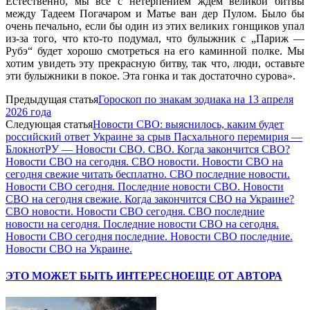
Естественно, мы все с нетерпением ждём великой битвы
между Тадеем Погачаром и Матье ван дер Пулом. Было бы
очень печально, если бы один из этих великих гонщиков упал
из-за того, что кто-то подумал, что булыжник с „Париж —
Рубэ“ будет хорошо смотреться на его каминной полке. Мы
хотим увидеть эту прекрасную битву, так что, люди, оставьте
эти булыжники в покое. Эта гонка и так достаточно сурова».
Предыдущая статья
Гороскоп по знакам зодиака на 13 апреля
2026 года
Следующая статья
Новости СВО: выяснилось, каким будет
российский ответ Украине за срыв Пасхального перемирия —
БлокнотРУ — Новости СВО. СВО. Когда закончится СВО?
Новости СВО на сегодня. СВО новости. Новости СВО на
сегодня свежие читать бесплатно. СВО последние новости.
Новости СВО сегодня. Последние новости СВО. Новости
СВО на сегодня свежие. Когда закончится СВО на Украине?
СВО новости. Новости СВО сегодня. СВО последние
новости на сегодня. Последние новости СВО на сегодня.
Новости СВО сегодня последние. Новости СВО последние.
Новости СВО на Украине.
ЭТО МОЖЕТ БЫТЬ ИНТЕРЕСНО
ЕЩЕ ОТ АВТОРА