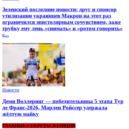
Зеленский последние новости: друг и спонсор
утилизации украинцев Макрон на этот раз
ограничился эпистолярным сочувствием, даже
трубку ему лень «снимать» и «ротом говорить»
с...
Новости
Деми Воллеринг — победительница 5 этапа Тур
де Франс-2026, Марлен Ройссер удержала
жёлтую майку
ГЛАВНЫЕ СЕКРЕТЫ ЖЕНЩИН