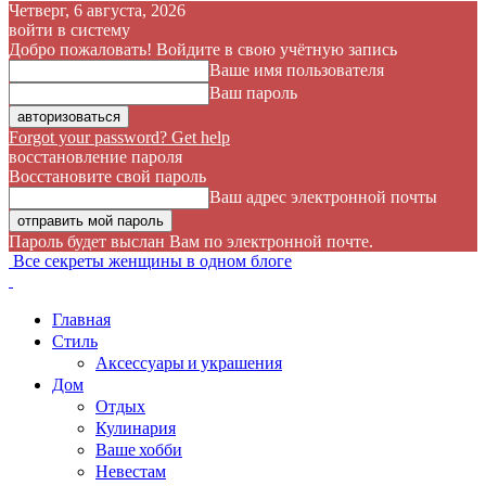
Четверг, 6 августа, 2026
войти в систему
Добро пожаловать! Войдите в свою учётную запись
Ваше имя пользователя
Ваш пароль
Forgot your password? Get help
восстановление пароля
Восстановите свой пароль
Ваш адрес электронной почты
Пароль будет выслан Вам по электронной почте.
Все секреты женщины в одном блоге
Главная
Стиль
Аксессуары и украшения
Дом
Отдых
Кулинария
Ваше хобби
Невестам