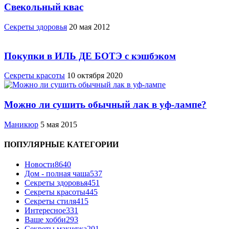
Свекольный квас
Cекреты здоровья
20 мая 2012
Покупки в ИЛЬ ДЕ БОТЭ с кэшбэком
Секреты красоты
10 октября 2020
Можно ли сушить обычный лак в уф-лампе?
Маникюр
5 мая 2015
ПОПУЛЯРНЫЕ КАТЕГОРИИ
Новости
8640
Дом - полная чаша
537
Cекреты здоровья
451
Секреты красоты
445
Секреты стиля
415
Интересное
331
Ваше хобби
293
Секреты макияжа
201