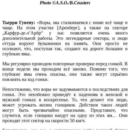
Photo ©A.S.O./B.Ceusters
Тьерри Гувену:
«Воры, мы сталкиваемся с ними всё чаще и
чаще. На этом участке [Аренберг], а также на секторе
„Карфур-де-л’Арбр“ у нас появляется очень много
дополнительной работы. Это легендарные сектора, и люди
оттуда воруют булыжники на память. Они просто не
осознают, что, поступая так, создают на дороге большие и
глубокие ямы.
Мы регулярно проводим повторные проверки перед гонкой. В
конце недели мы проходим всё заново. Помимо того, что
глубокие ямы очень опасны, они также могут серьёзно
повлиять на ход гонки.
Непостижимо, что воры не задумываются о последствиях для
гонки. Это неизбежно приведёт к падениям в женской и
мужской гонках в воскресенье. То, что делают эти люди,
может угрожать жизни гонщиков. Действия таких людей
могут быть чрезвычайно опасными. Представьте, что
случится, если гонщики наедут на одну из этих ям… Они
проходят этот сектор на скорости 50 км/ч.