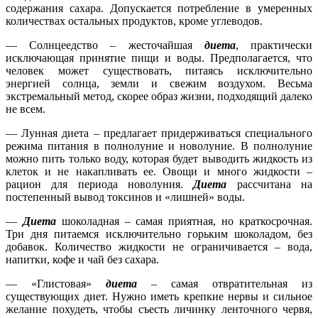
содержания сахара. Допускается потребление в умеренных
количествах остальных продуктов, кроме углеводов.
— Солнцеедство – жесточайшая
диета
, практически
исключающая принятие пищи и воды. Предполагается, что
человек может существовать, питаясь исключительно
энергией солнца, земли и свежим воздухом. Весьма
экстремальный метод, скорее образ жизни, подходящий далеко
не всем.
— Лунная диета – предлагает придерживаться специального
режима питания в полнолуние и новолуние. В полнолуние
можно пить только воду, которая будет выводить жидкость из
клеток и не накапливать ее. Овощи и много жидкости –
рацион для периода новолуния.
Диета
рассчитана на
постепенный вывод токсинов и «лишней» воды.
—
Диета
шоколадная – самая приятная, но краткосрочная.
Три дня питаемся исключительно горьким шоколадом, без
добавок. Количество жидкости не ограничивается – вода,
напитки, кофе и чай без сахара.
— «Глистовая»
диета
– самая отвратительная из
существующих диет. Нужно иметь крепкие нервы и сильное
желание похудеть, чтобы съесть личинку ленточного червя,