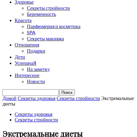
Здоровье
Секреты стройности
Беременность
Красота
Парфюмерия и косметика
SPA
Секреты макияжа
Отношения
Подарки
Дети
УспешнаЯ
На заметку
Интересное
Новости
Домой
Cекреты здоровья
Секреты стройности
Экстремальные
диеты
Cекреты здоровья
Секреты стройности
Экстремальные диеты