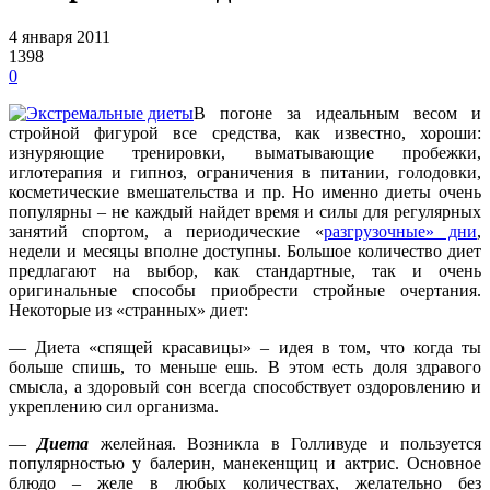
4 января 2011
1398
0
В погоне за идеальным весом и
стройной фигурой все средства, как известно, хороши:
изнуряющие тренировки, выматывающие пробежки,
иглотерапия и гипноз, ограничения в питании, голодовки,
косметические вмешательства и пр. Но именно диеты очень
популярны – не каждый найдет время и силы для регулярных
занятий спортом, а периодические «
разгрузочные» дни
,
недели и месяцы вполне доступны. Большое количество диет
предлагают на выбор, как стандартные, так и очень
оригинальные способы приобрести стройные очертания.
Некоторые из «странных» диет:
— Диета «спящей красавицы» – идея в том, что когда ты
больше спишь, то меньше ешь. В этом есть доля здравого
смысла, а здоровый сон всегда способствует оздоровлению и
укреплению сил организма.
—
Диета
желейная. Возникла в Голливуде и пользуется
популярностью у балерин, манекенщиц и актрис. Основное
блюдо – желе в любых количествах, желательно без