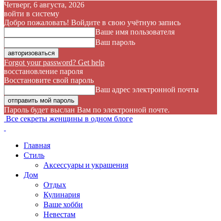
Четверг, 6 августа, 2026
войти в систему
Добро пожаловать! Войдите в свою учётную запись
Ваше имя пользователя
Ваш пароль
Forgot your password? Get help
восстановление пароля
Восстановите свой пароль
Ваш адрес электронной почты
Пароль будет выслан Вам по электронной почте.
Все секреты женщины в одном блоге
Главная
Стиль
Аксессуары и украшения
Дом
Отдых
Кулинария
Ваше хобби
Невестам