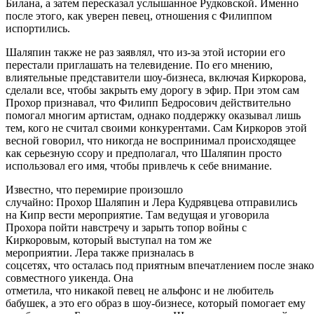
Билана, а затем пересказал услышанное Рудковской. Именно
после этого, как уверен певец, отношения с Филиппом
испортились.
Шаляпин также не раз заявлял, что из-за этой истории его
перестали приглашать на телевидение. По его мнению,
влиятельные представители шоу-бизнеса, включая Киркорова,
сделали все, чтобы закрыть ему дорогу в эфир. При этом сам
Прохор признавал, что Филипп Бедросович действительно
помогал многим артистам, однако поддержку оказывал лишь
тем, кого не считал своими конкурентами. Сам Киркоров этой
весной говорил, что никогда не воспринимал происходящее
как серьезную ссору и предполагал, что Шаляпин просто
использовал его имя, чтобы привлечь к себе внимание.
Известно, что перемирие произошло
случайно: Прохор Шаляпин и Лера Кудрявцева отправились
на Кипр вести мероприятие. Там ведущая и уговорила
Прохора пойти навстречу и зарыть топор войны с
Киркоровым, который выступал на том же
мероприятии. Лера также призналась в
соцсетях, что осталась под приятным впечатлением после знак
совместного уикенда. Она
отметила, что никакой певец не альфонс и не любитель
бабушек, а это его образ в шоу-бизнесе, который помогает ему