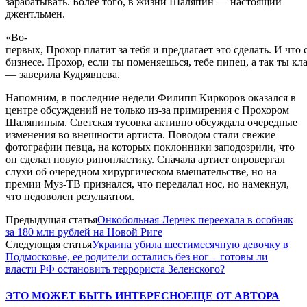
зарабатывать. Более того, в жизни Шаляпин — настоящий
джентльмен.
«Во-
первых, Прохор платит за тебя и предлагает это сделать. И чт
бизнесе. Прохор, если ты поменяешься, тебе пипец, а так ты кл
— заверила Кудрявцева.
Напомним, в последние недели Филипп Киркоров оказался в
центре обсуждений не только из-за примирения с Прохором
Шаляпиным. Светская тусовка активно обсуждала очередные
изменения во внешности артиста. Поводом стали свежие
фотографии певца, на которых поклонники заподозрили, что
он сделал новую ринопластику. Сначала артист опровергал
слухи об очередном хирургическом вмешательстве, но на
премии Муз-ТВ признался, что передалал нос, но намекнул,
что недоволен результатом.
Предыдущая статья
Онкобольная Лерчек переехала в особняк
за 180 млн рублей на Новой Риге
Следующая статья
Украина убила шестимесячную девочку в
Подмосковье, ее родители остались без ног – готовы ли
власти РФ остановить террориста Зеленского?
ЭТО МОЖЕТ БЫТЬ ИНТЕРЕСНО
ЕЩЕ ОТ АВТОРА