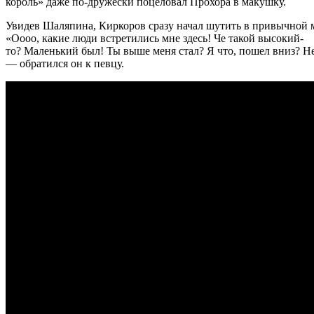
король» даже по-дружески поцеловал Прохора в макушку.
Увидев Шаляпина, Киркоров сразу начал шутить в привычной 
«Оооо, какие люди встретились мне здесь! Че такой высокий-
то? Маленький был! Ты выше меня стал? Я что, пошел вниз? Не
— обратился он к певцу.