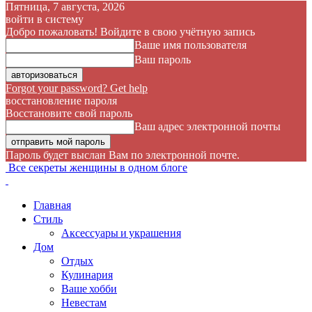
Пятница, 7 августа, 2026
войти в систему
Добро пожаловать! Войдите в свою учётную запись
Ваше имя пользователя
Ваш пароль
Forgot your password? Get help
восстановление пароля
Восстановите свой пароль
Ваш адрес электронной почты
Пароль будет выслан Вам по электронной почте.
Все секреты женщины в одном блоге
Главная
Стиль
Аксессуары и украшения
Дом
Отдых
Кулинария
Ваше хобби
Невестам