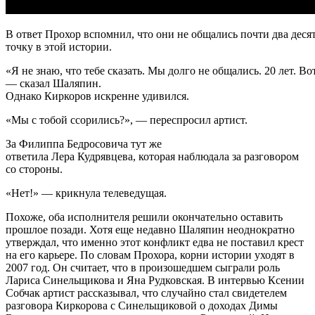
В ответ Прохор вспомнил, что они не общались почти два деся
точку в этой истории.
«Я не знаю, что тебе сказать. Мы долго не общались. 20 лет. В
— сказал Шаляпин.
Однако Киркоров искренне удивился.
«Мы с тобой ссорились?», — переспросил артист.
За Филиппа Бедросовича тут же
ответила Лера Кудрявцева, которая наблюдала за разговором
со стороны.
«Нет!» — крикнула телеведущая.
Похоже, оба исполнителя решили окончательно оставить
прошлое позади. Хотя еще недавно Шаляпин неоднократно
утверждал, что именно этот конфликт едва не поставил крест
на его карьере. По словам Прохора, корни истории уходят в
2007 год. Он считает, что в произошедшем сыграли роль
Лариса Синельщикова и Яна Рудковская. В интервью Ксении
Собчак артист рассказывал, что случайно стал свидетелем
разговора Киркорова с Синельщиковой о доходах Димы