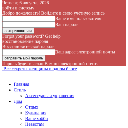
Четверг, 6 августа, 2026
войти в систему
Добро пожаловать! Войдите в свою учётную запись
Ваше имя пользователя
Ваш пароль
Forgot your password? Get help
восстановление пароля
Восстановите свой пароль
Ваш адрес электронной почты
Пароль будет выслан Вам по электронной почте.
Все секреты женщины в одном блоге
Главная
Стиль
Аксессуары и украшения
Дом
Отдых
Кулинария
Ваше хобби
Невестам