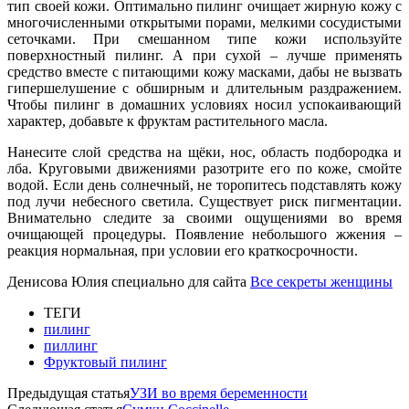
тип своей кожи. Оптимально пилинг очищает жирную кожу с
многочисленными открытыми порами, мелкими сосудистыми
сеточками. При смешанном типе кожи используйте
поверхностный пилинг. А при сухой – лучше применять
средство вместе с питающими кожу масками, дабы не вызвать
гипершелушение с обширным и длительным раздражением.
Чтобы пилинг в домашних условиях носил успокаивающий
характер, добавьте к фруктам растительного масла.
Нанесите слой средства на щёки, нос, область подбородка и
лба. Круговыми движениями разотрите его по коже, смойте
водой. Если день солнечный, не торопитесь подставлять кожу
под лучи небесного светила. Существует риск пигментации.
Внимательно следите за своими ощущениями во время
очищающей процедуры. Появление небольшого жжения –
реакция нормальная, при условии его краткосрочности.
Денисова Юлия специально для сайта
Все секреты женщины
ТЕГИ
пилинг
пиллинг
Фруктовый пилинг
Предыдущая статья
УЗИ во время беременности