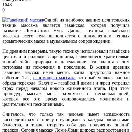
1648
0
Одной из наиболее давних целительских
техник массажа является гавайская, которая получила
название Ломи-Ломи Нуи. Данная техника гавайского
массажа всего тела выполняется с применением теплых
ароматических масел в музыкальном сопровождении.
По древним поверьям, такую технику использовали гавайские
целители и родовые старейшины, являющиеся хранителями
знаний тайн природы и передающие эти знания своим
потомкам из поколения в поколение. В жизни древних
гавайцев массаж имел место, когда предстояло важное
событие. Так,
с помощью массажа
, который являлся частью
обряда перехода, Кахуне – гавайский шаман и жрец устранял
страх перед началом нового жизненного этапа. При этом
процедура массажа могла затянуться на несколько дней,
которая все это время сопровождалась молитвами и
целительными песнопениями.
Считалось, что только так человек имеет возможность
воссоединиться с присутствующими в каждом элементами
божества, а также открыть себя для получения знаний
предков. Сегодня массаж Ломи-Ломи широко распространен в