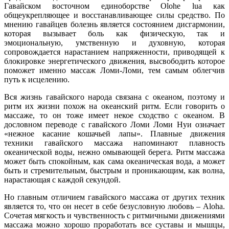
Гавайском восточном единоборстве Olohe lua как
общеукрепляющее и восстанавливающее силы средство. По
мнению гавайцев болезнь является состоянием дисгармонии,
которая вызывает боль как физическую, так и
эмоциональную, умственную и духовную, которая
сопровождается нарастанием напряженности, приводящей к
блокировке энергетического движения, высвободить которое
поможет именно массаж Ломи-Ломи, тем самым облегчив
путь к исцелению.
Вся жизнь гавайского народа связана с океаном, поэтому и
ритм их жизни похож на океанский ритм. Если говорить о
массаже, то он тоже имеет некое сходство с океаном. В
дословном переводе с гавайского Ломи Ломи Нуи означает
«нежное касание кошачьей лапы». Плавные движения
техники гавайского массажа напоминают плавность
океанической воды, нежно омывающей берега. Ритм массажа
может быть спокойным, как сама океаническая вода, а может
быть и стремительным, быстрым и проникающим, как волна,
нарастающая с каждой секундой.
Но главным отличием гавайского массажа от других техник
является то, что он несет в себе безусловную любовь – Aloha.
Сочетая мягкость и чувственность с ритмичными движениями
массажа можно хорошо проработать все суставы и мышцы,