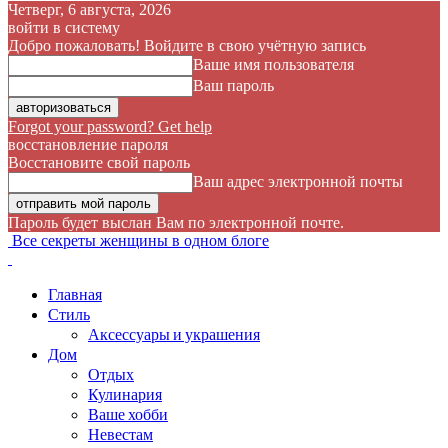
Четверг, 6 августа, 2026
войти в систему
Добро пожаловать! Войдите в свою учётную запись
Ваше имя пользователя
Ваш пароль
Forgot your password? Get help
восстановление пароля
Восстановите свой пароль
Ваш адрес электронной почты
Пароль будет выслан Вам по электронной почте.
Все секреты женщины в одном блоге
Главная
Стиль
Аксессуары и украшения
Дом
Отдых
Кулинария
Ваше хобби
Невестам