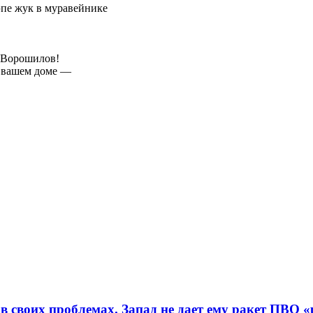
эпе жук в муравейнике
и Ворошилов!
в вашем доме —
в своих проблемах. Запад не дает ему ракет ПВО