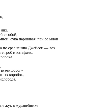
к,
 них,
й с собой,
 мной, сука паршивая, пей со мной
 что по сравнению Джейсон — лох
те гроб и катафалк,
пророка
,
 знаем дорогу.
нных коробок,
ислорода.
эпе жук в муравейнике