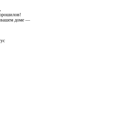
,
Ворошилов!
в вашем доме —
сус