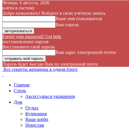
Четверг, 6 августа, 2026
войти в систему
Добро пожаловать! Войдите в свою учётную запись
Ваше имя пользователя
Ваш пароль
Forgot your password? Get help
восстановление пароля
Восстановите свой пароль
Ваш адрес электронной почты
Пароль будет выслан Вам по электронной почте.
Все секреты женщины в одном блоге
Главная
Стиль
Аксессуары и украшения
Дом
Отдых
Кулинария
Ваше хобби
Невестам