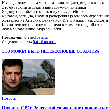
И я не дорожу вашим мнением, кина не будет, ведь я в вашем р
Это ёб твою мать среди вашей дружной полемики
Я дышу с колыбели тем, что я жук в муравейнике!
Муравей, беги! Да, я жук, и разворошил разом весь муравейник
Хоть здесь не Америка, Ванька мой Dre, я маршал, как Жуков 
Как энтомолог, провожу параллели к тому, что каждый из нас 
Жук в муравейнике. Муравей, беги!
Предыдущая статья
Братики
Следующая статья
Raised on rock
ЭТО МОЖЕТ БЫТЬ ИНТЕРЕСНО
ЕЩЕ ОТ АВТОРА
Новости
Новости СВО: Зеленский снова нашел виноватых 