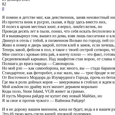
82
0
Я помню в детстве миг, как девственник, заняв неизвестный ни
Из протеста вник в русрэп, сказав, я буду здесь вместо них,
И полез в архив местных книг, я верил, ликбез велик, но
Проведя десять лет в пыли, понял, что себя искать бесполезно в
И я вышвырнул том, вышел из дома, взяв лишь пассатижи и кле
Двинул в отель с тобой, в пизженном Вольво по городу, пей со
Живо в номер и дверь закрой, потом клей в замок, если хочешь,
Теперь завой, фейсом в пол, я такое с твоей сестрой сотворю,
Мне снится с кровью tetra pak, я кончу плохо — это факт, готовь
Средневековый карнавал. Над эшафотом стаи ворон, от славы 
Полшага до врага народа — Савонарола.
Но мой рэп — как самооборона, вас много, вы — стадо баранов
Стандартное, как фоторобот, а нас мало, мы — трое бродяг и не
От Восточного Мордора до Изумрудного Города, прочь из бето
Где мы в роли дойных коров — замурованы в стойлах и ждем к
Мой альбом по драйву всех махнет дерьмом морально
Кеды поло, Stone Island, VGB живет за гранью.
И пусть Мирона райдер не купит ему новый Майбах, но
Я за свое и против чужого — Вайнона Райдер!
И я не дорожу вашим мнением, кина не будет, ведь я в вашем р
Это ёб твою мать среди вашей дружной полемики,