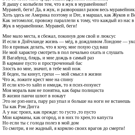
Я дышу с колыбели тем, что я жук в муравейнике!
Муравей, беги! Да, я жук, и разворошил разом весь муравейник
Хоть здесь не Америка поэтому и Dre, я маршал, как Жуков и 
Как энтомолог, провожу параллели к тому, что каждый из нас 
Жук в муравейнике. Муравей, беги!
Мне мало места, я сбежал, покинув дом свой и люксус
И если в Дойчланде жизнь — мёд, в дождливом Лондоне — ук
Но я привык делать, что я хочу, мне похую суд ваш
Не мой характер смотреть в пол печально охать и слушать
Я Вагабунд, блядь, и мне дождь в самый раз
В кармане пусто и простроченный бас
Злость во мне, значит, в тебе мой нож
Я беден, ты кинут, грехи — мой смысл в жизни
Что ж, ложите крест мне на спину
И если кто-то хайп и имидж, то я псих-похуист
Моя мораль вам не понятна, как бары полициста
В жизни панчи шлют в нокаут
Это не рэп-нига, пару раз упал и больше на ноги не встанешь
Ты как Рэм Дигга
А у нас троих, как прежде: то густо ,то пусто
Мои карманы, как огород, и в них то хрен,то капуста
Но если ты с голода полез в мой дом
То смотри, я не жадный, я кормлю своих врагов до смерти!