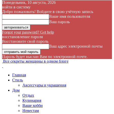
Понедельник, 10 августа, 2026
войти в систему
Добро пожаловать! Войдите в свою учётную запись
Ваше имя пользователя
Ваш пароль
Forgot your password? Get help
восстановление пароля
Восстановите свой пароль
Ваш адрес электронной почты
Пароль будет выслан Вам по электронной почте.
Все секреты женщины в одном блоге
Главная
Стиль
Аксессуары и украшения
Дом
Отдых
Кулинария
Ваше хобби
Невестам