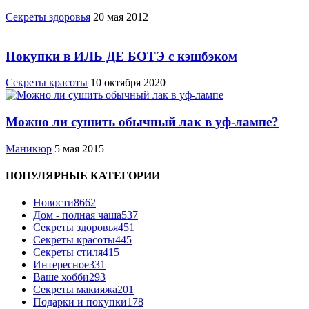
Cекреты здоровья
20 мая 2012
Покупки в ИЛЬ ДЕ БОТЭ с кэшбэком
Секреты красоты
10 октября 2020
Можно ли сушить обычный лак в уф-лампе?
Маникюр
5 мая 2015
ПОПУЛЯРНЫЕ КАТЕГОРИИ
Новости
8662
Дом - полная чаша
537
Cекреты здоровья
451
Секреты красоты
445
Секреты стиля
415
Интересное
331
Ваше хобби
293
Секреты макияжа
201
Подарки и покупки
178