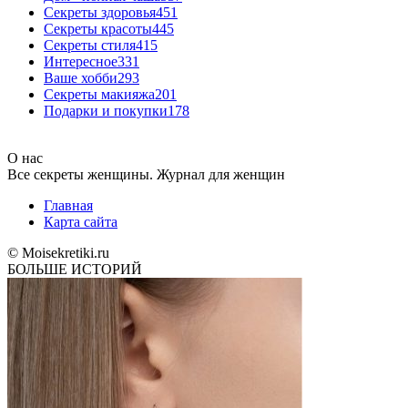
Cекреты здоровья
451
Секреты красоты
445
Секреты стиля
415
Интересное
331
Ваше хобби
293
Секреты макияжа
201
Подарки и покупки
178
О нас
Все секреты женщины. Журнал для женщин
Главная
Карта сайта
© Moisekretiki.ru
БОЛЬШЕ ИСТОРИЙ