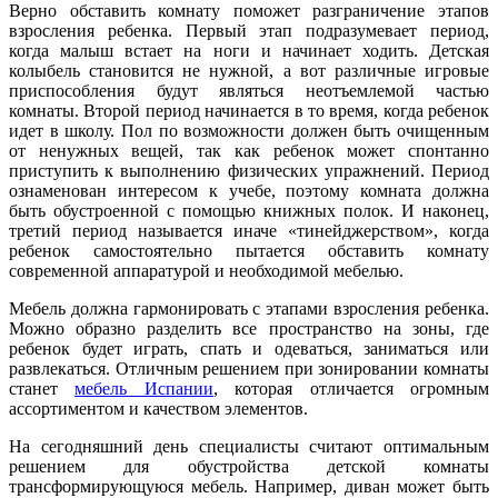
Верно обставить комнату поможет разграничение этапов
взросления ребенка. Первый этап подразумевает период,
когда малыш встает на ноги и начинает ходить. Детская
колыбель становится не нужной, а вот различные игровые
приспособления будут являться неотъемлемой частью
комнаты. Второй период начинается в то время, когда ребенок
идет в школу. Пол по возможности должен быть очищенным
от ненужных вещей, так как ребенок может спонтанно
приступить к выполнению физических упражнений. Период
ознаменован интересом к учебе, поэтому комната должна
быть обустроенной с помощью книжных полок. И наконец,
третий период называется иначе «тинейджерством», когда
ребенок самостоятельно пытается обставить комнату
современной аппаратурой и необходимой мебелью.
Мебель должна гармонировать с этапами взросления ребенка.
Можно образно разделить все пространство на зоны, где
ребенок будет играть, спать и одеваться, заниматься или
развлекаться. Отличным решением при зонировании комнаты
станет
мебель Испании
, которая отличается огромным
ассортиментом и качеством элементов.
На сегодняшний день специалисты считают оптимальным
решением для обустройства детской комнаты
трансформирующуюся мебель. Например, диван может быть