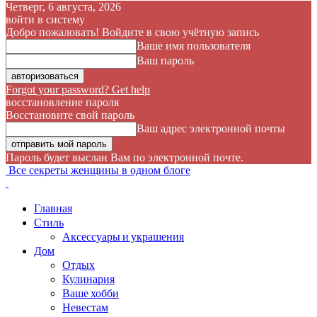
Четверг, 6 августа, 2026
войти в систему
Добро пожаловать! Войдите в свою учётную запись
Ваше имя пользователя
Ваш пароль
Forgot your password? Get help
восстановление пароля
Восстановите свой пароль
Ваш адрес электронной почты
Пароль будет выслан Вам по электронной почте.
Все секреты женщины в одном блоге
Главная
Стиль
Аксессуары и украшения
Дом
Отдых
Кулинария
Ваше хобби
Невестам