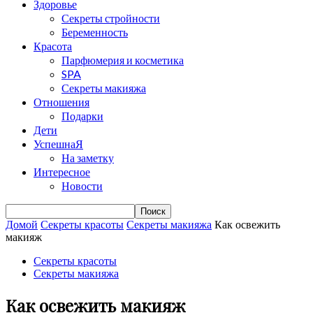
Здоровье
Секреты стройности
Беременность
Красота
Парфюмерия и косметика
SPA
Секреты макияжа
Отношения
Подарки
Дети
УспешнаЯ
На заметку
Интересное
Новости
Домой
Секреты красоты
Секреты макияжа
Как освежить
макияж
Секреты красоты
Секреты макияжа
Как освежить макияж