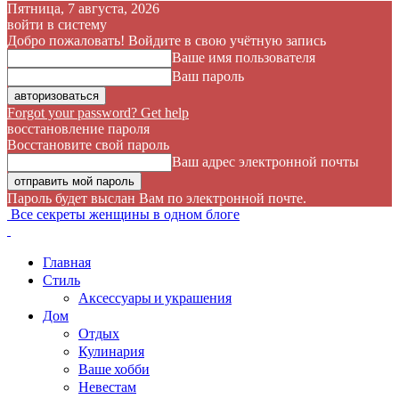
Пятница, 7 августа, 2026
войти в систему
Добро пожаловать! Войдите в свою учётную запись
Ваше имя пользователя
Ваш пароль
Forgot your password? Get help
восстановление пароля
Восстановите свой пароль
Ваш адрес электронной почты
Пароль будет выслан Вам по электронной почте.
Все секреты женщины в одном блоге
Главная
Стиль
Аксессуары и украшения
Дом
Отдых
Кулинария
Ваше хобби
Невестам