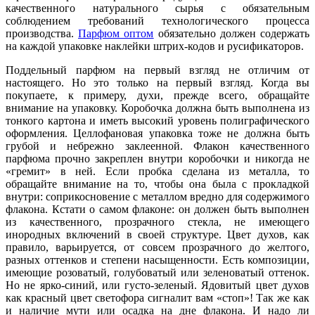
качественного натурального сырья с обязательным
соблюдением требований технологического процесса
производства.
Парфюм оптом
обязательно должен содержать
на каждой упаковке наклейки штрих-кодов и русификаторов.
Поддельный парфюм на первый взгляд не отличим от
настоящего. Но это только на первый взгляд. Когда вы
покупаете, к примеру, духи, прежде всего, обращайте
внимание на упаковку. Коробочка должна быть выполнена из
тонкого картона и иметь высокий уровень полиграфического
оформления. Целлофановая упаковка тоже не должна быть
грубой и небрежно заклеенной. Флакон качественного
парфюма прочно закреплен внутри коробочки и никогда не
«гремит» в ней. Если пробка сделана из металла, то
обращайте внимание на то, чтобы она была с прокладкой
внутри: соприкосновение с металлом вредно для содержимого
флакона. Кстати о самом флаконе: он должен быть выполнен
из качественного, прозрачного стекла, не имеющего
инородных включений в своей структуре. Цвет духов, как
правило, варьируется, от совсем прозрачного до желтого,
разных оттенков и степени насыщенности. Есть композиции,
имеющие розоватый, голубоватый или зеленоватый оттенок.
Но не ярко-синий, или густо-зеленый. Ядовитый цвет духов
как красный цвет светофора сигналит вам «стоп»! Так же как
и наличие мути или осадка на дне флакона. И надо ли