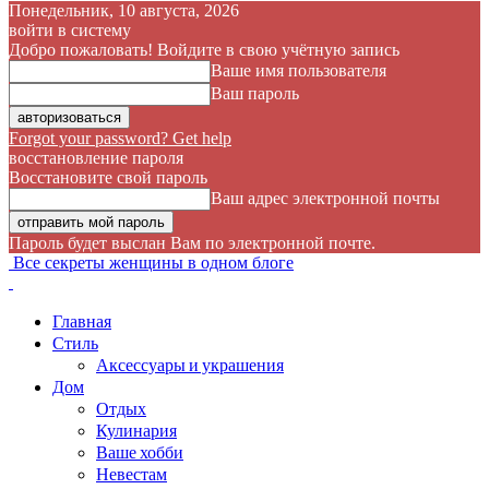
Понедельник, 10 августа, 2026
войти в систему
Добро пожаловать! Войдите в свою учётную запись
Ваше имя пользователя
Ваш пароль
Forgot your password? Get help
восстановление пароля
Восстановите свой пароль
Ваш адрес электронной почты
Пароль будет выслан Вам по электронной почте.
Все секреты женщины в одном блоге
Главная
Стиль
Аксессуары и украшения
Дом
Отдых
Кулинария
Ваше хобби
Невестам