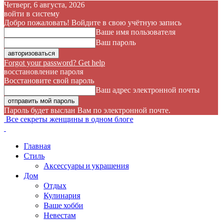
Четверг, 6 августа, 2026
войти в систему
Добро пожаловать! Войдите в свою учётную запись
Ваше имя пользователя
Ваш пароль
Forgot your password? Get help
восстановление пароля
Восстановите свой пароль
Ваш адрес электронной почты
Пароль будет выслан Вам по электронной почте.
Все секреты женщины в одном блоге
Главная
Стиль
Аксессуары и украшения
Дом
Отдых
Кулинария
Ваше хобби
Невестам