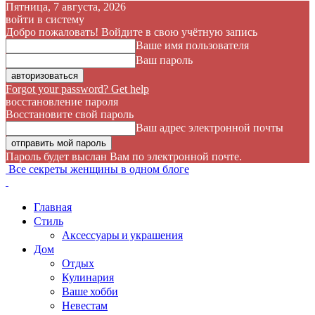
Пятница, 7 августа, 2026
войти в систему
Добро пожаловать! Войдите в свою учётную запись
Ваше имя пользователя
Ваш пароль
Forgot your password? Get help
восстановление пароля
Восстановите свой пароль
Ваш адрес электронной почты
Пароль будет выслан Вам по электронной почте.
Все секреты женщины в одном блоге
Главная
Стиль
Аксессуары и украшения
Дом
Отдых
Кулинария
Ваше хобби
Невестам