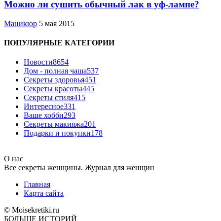
Можно ли сушить обычный лак в уф-лампе?
Маникюр
5 мая 2015
ПОПУЛЯРНЫЕ КАТЕГОРИИ
Новости
8654
Дом - полная чаша
537
Cекреты здоровья
451
Секреты красоты
445
Секреты стиля
415
Интересное
331
Ваше хобби
293
Секреты макияжа
201
Подарки и покупки
178
О нас
Все секреты женщины. Журнал для женщин
Главная
Карта сайта
© Moisekretiki.ru
БОЛЬШЕ ИСТОРИЙ