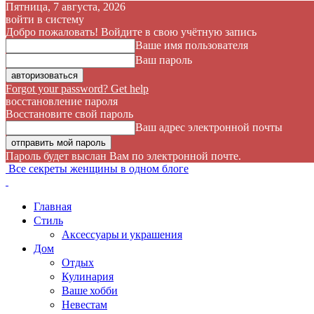
Пятница, 7 августа, 2026
войти в систему
Добро пожаловать! Войдите в свою учётную запись
Ваше имя пользователя
Ваш пароль
Forgot your password? Get help
восстановление пароля
Восстановите свой пароль
Ваш адрес электронной почты
Пароль будет выслан Вам по электронной почте.
Все секреты женщины в одном блоге
Главная
Стиль
Аксессуары и украшения
Дом
Отдых
Кулинария
Ваше хобби
Невестам