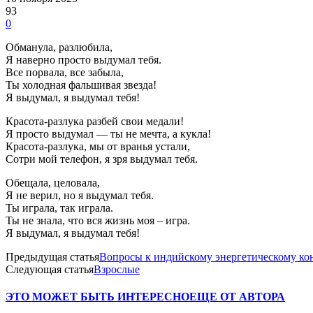
93
0
Обманула, разлюбила,
Я наверно просто выдумал тебя.
Все порвала, все забыла,
Ты холодная фальшивая звезда!
Я выдумал, я выдумал тебя!
Красота-разлука разбей свои медали!
Я просто выдумал — ты не мечта, а кукла!
Красота-разлука, мы от вранья устали,
Сотри мой телефон, я зря выдумал тебя.
Обещала, целовала,
Я не верил, но я выдумал тебя.
Ты играла, так играла.
Ты не знала, что вся жизнь моя – игра.
Я выдумал, я выдумал тебя!
Предыдущая статья
Вопросы к индийскому энергетическому кон
Следующая статья
Взрослые
ЭТО МОЖЕТ БЫТЬ ИНТЕРЕСНО
ЕЩЕ ОТ АВТОРА