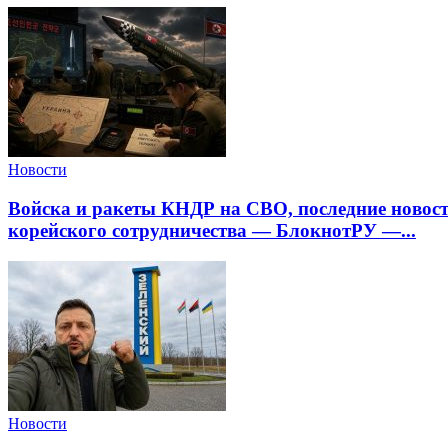
Новости
Войска и ракеты КНДР на СВО, последние новости
корейского сотрудничества — БлокнотРУ —...
Новости