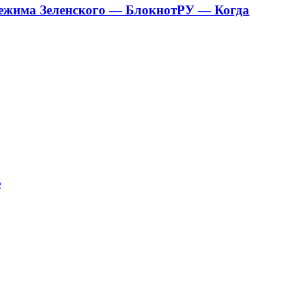
 режима Зеленского — БлокнотРУ — Когда
е