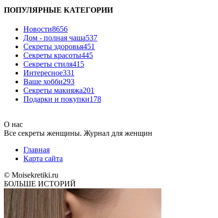
ПОПУЛЯРНЫЕ КАТЕГОРИИ
Новости
8656
Дом - полная чаша
537
Cекреты здоровья
451
Секреты красоты
445
Секреты стиля
415
Интересное
331
Ваше хобби
293
Секреты макияжа
201
Подарки и покупки
178
О нас
Все секреты женщины. Журнал для женщин
Главная
Карта сайта
© Moisekretiki.ru
БОЛЬШЕ ИСТОРИЙ