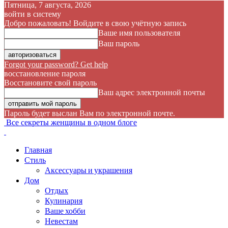
Пятница, 7 августа, 2026
войти в систему
Добро пожаловать! Войдите в свою учётную запись
Ваше имя пользователя
Ваш пароль
Forgot your password? Get help
восстановление пароля
Восстановите свой пароль
Ваш адрес электронной почты
Пароль будет выслан Вам по электронной почте.
Все секреты женщины в одном блоге
Главная
Стиль
Аксессуары и украшения
Дом
Отдых
Кулинария
Ваше хобби
Невестам