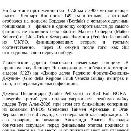
На 4-м этапе протяжённостью 167,8 км с 3900 метров набора
высоты Леннарт Яш после 149 км в отрыве, в который
отобрался на подъёме Бордала (Bordala) с четырьмя другими
гонщиками, в финале в одиночку сопротивлялся до самого
финиша, не позволив себя обойти Маттео Соберро (Matteo
Sobrero) из Lidl–Trek и Федерико Якомони (Federico Iacomoni)
из UKYO, финишировавших вторым и третьим
соответственно, через 10 секунд после того, как Яш
отпраздновал свою первую победу.
Итальянские дороги благоволят немецкому гонщику .В
прошлом году Леннарт Яш одержал две победы в категории
андеры (U23) на «Джиро делла Реджоне Фриули-Венеция-
Джулия» (Giro della Regione Friuli-Venezia-Giulia), выиграв и
этап, и генеральную классификацию.
Джулио Пеллиццари (Giulio Pellizzari) из Red Bull–BORA–
hansgrohe третий день подряд удерживает зелёную майку
лидера Тура Альп-2026, при этом его ближайшие соперники
из команды INEOS Grenadiers Таймен Аренсман и Эган
Берналь всего в 4 секундах в генеральной классификации. А
его товарищ по команде Александр Власов благодаря
бонусным секундам перед финальным этапом поднялся в
общем зачёте на 4-е место, и от призовых мест его отделяют