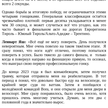
всего 2 секунды.
Однако борьба за итоговую победу, не ограничивается этими
четырьмя гонщиками. Генеральная классификация остаётся
чрезвычайно плотной: первая десятка укладывается в менее
чем 30 секунд, и может случиться всё что угодно, как это
часто бывает в финальном акте на дорогах Еврорегиона
Тироль – Южный Тироль/Альто-Адидже – Трентино.
Леннарт Яш:
«Всё ещё не могу поверить. День получился
невероятным. Мне очень повезло на таком тяжёлом этапе. Я
сразу понял, что ноги идёт отлично, поэтому попытался
поверить в успех. Было тяжело до самого финала, и только
когда я повернул направо на финишную прямую, то осознал,
что выиграл свою первую профессиональную гонку.
До конца 2023 года я был конькобежцем, затем получил
травму, которая отправила меня на реабилитацию. В тот
период я понял, что довольно быстро еду на велосипеде, по
крайней мере судя по ваттам. Затем я пообщался с
молодёжной командой Bora, и они открыли для меня двери в
велоспорт. Мне сразу понравилось, было очень весело, хотя
пришлось очень многому учиться. Думаю, за эти два с
половиной года я значительно вырос.