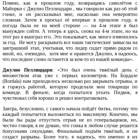
Помню, как в прошлом году, возвращаясь самолётом с
Майорки с Джулио Пеллиццари , мы говорили как раз об этой
гонке, и он рассказывал мне, насколько она невероятно
сложная. Затем я проехал её впервые в прошлом году, и
погода была не на моей стороне — на 4-м этапе я был
вынужден сойти. А теперь я здесь, снова на 4-м этапе, но на
этот раз я выиграл его. Это показывает, как много изменилось
за год. Не могу раскрывать все наши тактические замыслы на
завтрашний этап, учитывая, что лидер сидит прямо рядом со
мной, но, очевидно, хотя мне и нравится Джулио, я надеюсь,
что последнее слово останется за кем-то из нашей команды».
Джулио Пеллиццари
: «Это был очень тяжёлый день с
множеством атак уже с первых километров. На Бордале
(Bordala) нам приходилось несколько раз закрывать отрывы, и
я горжусь работой, которую проделали мои товарищи по
команде. В финале, когда попытался уехать Пидкок, я
чувствовал себя хорошо и решил контратаковать.
Завтра, безусловно, с самого начала пойдёт битва, потому что
каждый попытается выложиться по максимуму. Конечно, мы
были бы рады отпустить отрыв не из генеральщиков, но,
честно говоря, я не думаю, что гонка в любом случае решится
бонусными секундами. Финальный подъём тяжёлый, и он
создаст разрывы. Более того, я надеюсь, что именно я их