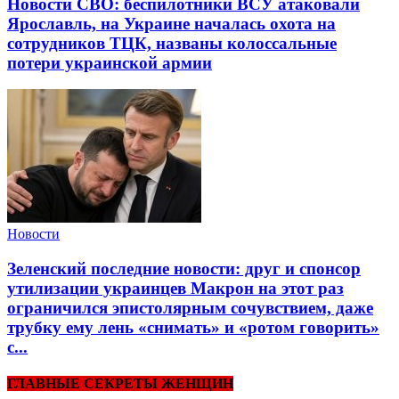
Новости СВО: беспилотники ВСУ атаковали
Ярославль, на Украине началась охота на
сотрудников ТЦК, названы колоссальные
потери украинской армии
Новости
Зеленский последние новости: друг и спонсор
утилизации украинцев Макрон на этот раз
ограничился эпистолярным сочувствием, даже
трубку ему лень «снимать» и «ротом говорить»
с...
ГЛАВНЫЕ СЕКРЕТЫ ЖЕНЩИН