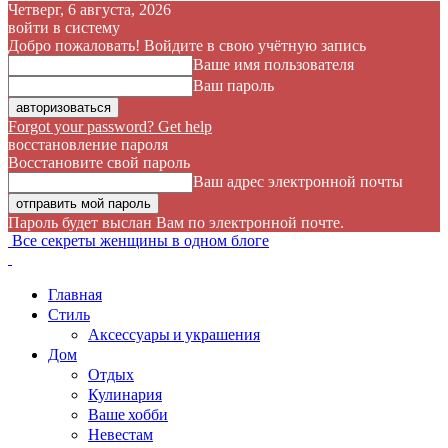
Четверг, 6 августа, 2026
войти в систему
Добро пожаловать! Войдите в свою учётную запись
Ваше имя пользователя
Ваш пароль
Forgot your password? Get help
восстановление пароля
Восстановите свой пароль
Ваш адрес электронной почты
Пароль будет выслан Вам по электронной почте.
Все секреты женщины в одном блоге
Главная
Стиль
Аксессуары и украшения
Дом
Отдых
Кулинария
Ваше хобби
Невестам