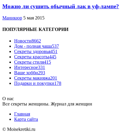
Можно ли сушить обычный лак в уф-лампе?
Маникюр
5 мая 2015
ПОПУЛЯРНЫЕ КАТЕГОРИИ
Новости
8662
Дом - полная чаша
537
Cекреты здоровья
451
Секреты красоты
445
Секреты стиля
415
Интересное
331
Ваше хобби
293
Секреты макияжа
201
Подарки и покупки
178
О нас
Все секреты женщины. Журнал для женщин
Главная
Карта сайта
© Moisekretiki.ru