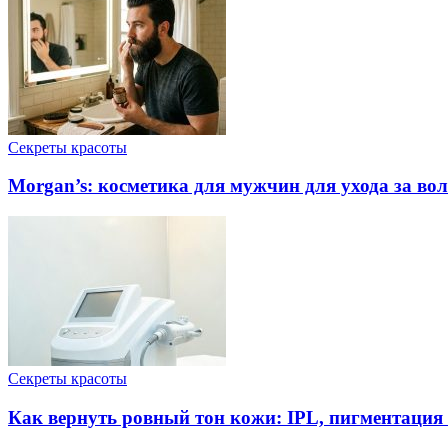
Секреты красоты
Morgan’s: косметика для мужчин для ухода за во
Секреты красоты
Как вернуть ровный тон кожи: IPL, пигментация 