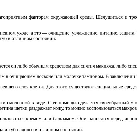
лагоприятным факторам окружающей среды. Шелушиться и треск
дневном уходе, а это — очищение, увлажнение, питание, защита.
 губ в отличном состоянии.
яется он либо обычным средством для снятия макияжа, либо спец
ным в очищающем лосьоне или молочке тампоном. В заключении 
ртвевшего слоя клеток. Для этого существуют специальные сред
тки смоченной в воде. С ее помощью делается своеобразный ма
етина щетки раздражает кожу, то можно воспользоваться махров
пользоваться кремом или бальзамом. Они наносятся перед испол
а и губ надолго в отличном состоянии.