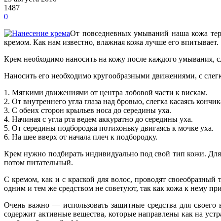
1487
0
От повседневных умываний наша кожа тер
кремом. Как нам известно, влажная кожа лучше его впитывает.
Крем необходимо наносить на кожу после каждого умывания, сл
Наносить его необходимо кругообразными движениями, с сле
1. Мягкими движениями от центра лобовой части к вискам.
2. От внутреннего угла глаза над бровью, слегка касаясь кончи
3. С обеих сторон крыльев носа до середины уха.
4. Начиная с угла рта ведем аккуратно до середины уха.
5. От середины подбородка потихоньку двигаясь к мочке уха.
6. На шее вверх от начала плеч к подбородку.
Крем нужно подбирать индивидуально под свой тип кожи. Дл
потом питательный.
С кремом, как и с краской для волос, проводят своеобразный 
одним и тем же средством не советуют, так как кожа к нему пр
Очень важно — использовать защитные средства для своего в
содержит активные вещества, которые направлены как на устра