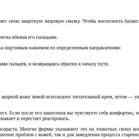
яет свою защитную жировую смазку. Чтобы восполнить баланс
егка вбивая его пальцами.
гка ощутимым нажимом по определенным направлениям:
ками пальцев, и возвращаясь обратно к началу пути.
я жирной кожи зимой используют питательный крем, летом — у
тест. Если после его нанесения вы чувствуете себя комфортно, 
ивыкает и перестает реагировать.
озраста. Многие фирмы указывают это на этикетках своих кос
нение проблем с кожей, так и для замедления процесса старени