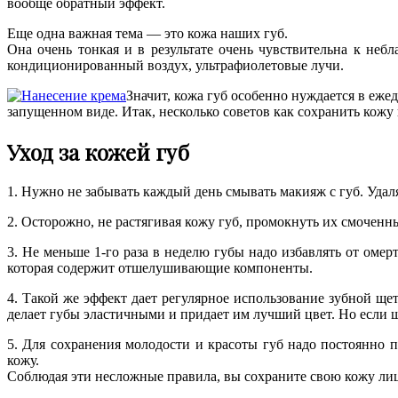
вообще обратный эффект.
Еще одна важная тема — это кожа наших губ.
Она очень тонкая и в результате очень чувствительна к неб
кондиционированный воздух, ультрафиолетовые лучи.
Значит, кожа губ особенно нуждается в еже
запущенном виде. Итак, несколько советов как сохранить кожу
Уход за кожей губ
1. Нужно не забывать каждый день смывать макияж с губ. Удал
2. Осторожно, не растягивая кожу губ, промокнуть их смочен
3. Не меньше 1-го раза в неделю губы надо избавлять от оме
которая содержит отшелушивающие компоненты.
4. Такой же эффект дает регулярное использование зубной ще
делает губы эластичными и придает им лучший цвет. Но если щ
5. Для сохранения молодости и красоты губ надо постоянно 
кожу.
Соблюдая эти несложные правила, вы сохраните свою кожу лиц