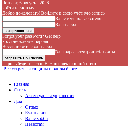
Четверг, 6 августа, 2026
войти в систему
Добро пожаловать! Войдите в свою учётную запись
Ваше имя пользователя
Ваш пароль
Forgot your password? Get help
восстановление пароля
Восстановите свой пароль
Ваш адрес электронной почты
Пароль будет выслан Вам по электронной почте.
Все секреты женщины в одном блоге
Главная
Стиль
Аксессуары и украшения
Дом
Отдых
Кулинария
Ваше хобби
Невестам