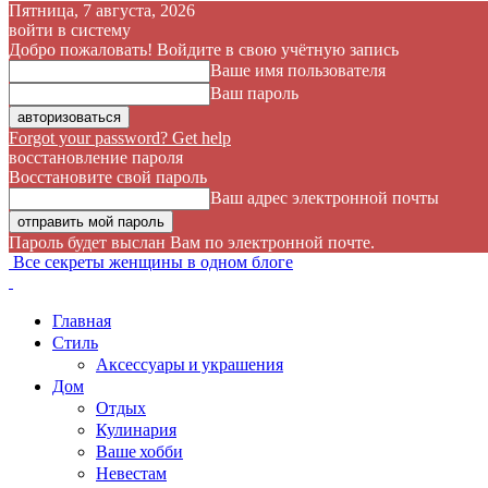
Пятница, 7 августа, 2026
войти в систему
Добро пожаловать! Войдите в свою учётную запись
Ваше имя пользователя
Ваш пароль
Forgot your password? Get help
восстановление пароля
Восстановите свой пароль
Ваш адрес электронной почты
Пароль будет выслан Вам по электронной почте.
Все секреты женщины в одном блоге
Главная
Стиль
Аксессуары и украшения
Дом
Отдых
Кулинария
Ваше хобби
Невестам