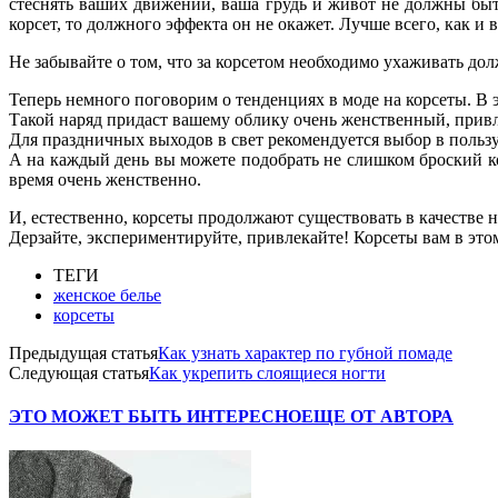
стеснять ваших движений, ваша грудь и живот не должны быт
корсет, то должного эффекта он не окажет. Лучше всего, как и
Не забывайте о том, что за корсетом необходимо ухаживать до
Теперь немного поговорим о тенденциях в моде на корсеты. В
Такой наряд придаст вашему облику очень женственный, прив
Для праздничных выходов в свет рекомендуется выбор в поль
А на каждый день вы можете подобрать не слишком броский кор
время очень женственно.
И, естественно, корсеты продолжают существовать в качестве 
Дерзайте, экспериментируйте, привлекайте! Корсеты вам в это
ТЕГИ
женское белье
корсеты
Предыдущая статья
Как узнать характер по губной помаде
Следующая статья
Как укрепить слоящиеся ногти
ЭТО МОЖЕТ БЫТЬ ИНТЕРЕСНО
ЕЩЕ ОТ АВТОРА