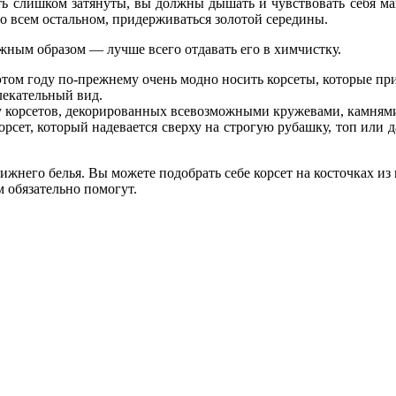
ь слишком затянуты, вы должны дышать и чувствовать себя мак
 во всем остальном, придерживаться золотой середины.
лжным образом — лучше всего отдавать его в химчистку.
 этом году по-прежнему очень модно носить корсеты, которые п
лекательный вид.
зу корсетов, декорированных всевозможными кружевами, камням
сет, который надевается сверху на строгую рубашку, топ или даж
нижнего белья. Вы можете подобрать себе корсет на косточках и
м обязательно помогут.