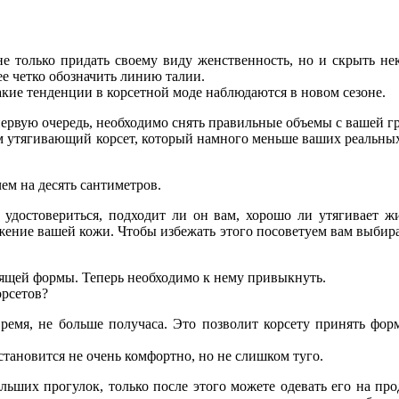
е только придать своему виду женственность, но и скрыть н
ее четко обозначить линию талии.
какие тенденции в корсетной моде наблюдаются в новом сезоне.
ервую очередь, необходимо снять правильные объемы с вашей гру
 утягивающий корсет, который намного меньше ваших реальных 
ем на десять сантиметров.
 удостовериться, подходит ли он вам, хорошо ли утягивает ж
жение вашей кожи. Чтобы избежать этого посоветуем вам выбират
дящей формы. Теперь необходимо к нему привыкнуть.
орсетов?
время, не больше получаса. Это позволит корсету принять фор
 становится не очень комфортно, но не слишком туго.
больших прогулок, только после этого можете одевать его на п