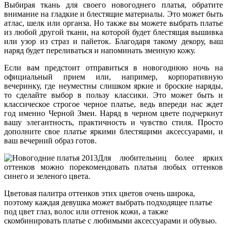
Выбирая ткань для своего новогоднего платья, обратите
внимание на гладкие и блестящие материалы. Это может быть
атлас, шелк или органза. Но также вы можете выбрать платье
из любой другой ткани, на которой будет блестящая вышивка
или узор из страз и пайеток. Благодаря такому декору, ваш
наряд будет переливаться и напоминать змеиную кожу.
Если вам предстоит отправиться в новогоднюю ночь на
официальный прием или, например, корпоративную
вечеринку, где неуместны слишком яркие и броские наряды,
то сделайте выбор в пользу классики. Это может быть и
классическое строгое черное платье, ведь впереди нас ждет
год именно Черной Змеи. Наряд в черном цвете подчеркнут
вашу элегантность, практичность и чувство стиля. Просто
дополните свое платье яркими блестящими аксессуарами, и
ваш вечерний образ готов.
Для любительниц более ярких
оттенков можно порекомендовать платья любых оттенков
синего и зеленого цвета.
Цветовая палитра оттенков этих цветов очень широка,
поэтому каждая девушка может выбрать подходящее платье
под цвет глаз, волос или оттенок кожи, а также
скомбинировать платье с любимыми аксессуарами и обувью.