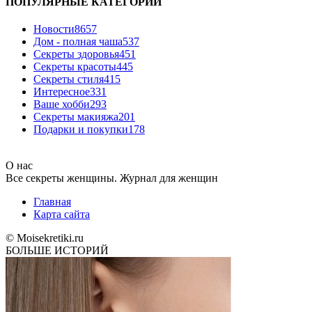
ПОПУЛЯРНЫЕ КАТЕГОРИИ
Новости
8657
Дом - полная чаша
537
Cекреты здоровья
451
Секреты красоты
445
Секреты стиля
415
Интересное
331
Ваше хобби
293
Секреты макияжа
201
Подарки и покупки
178
О нас
Все секреты женщины. Журнал для женщин
Главная
Карта сайта
© Moisekretiki.ru
БОЛЬШЕ ИСТОРИЙ