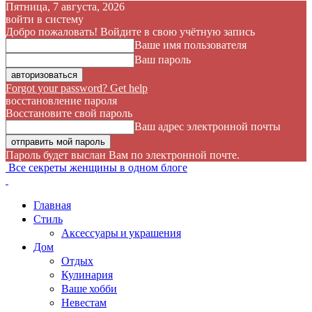
Пятница, 7 августа, 2026
войти в систему
Добро пожаловать! Войдите в свою учётную запись
Ваше имя пользователя
Ваш пароль
Forgot your password? Get help
восстановление пароля
Восстановите свой пароль
Ваш адрес электронной почты
Пароль будет выслан Вам по электронной почте.
Все секреты женщины в одном блоге
Главная
Стиль
Аксессуары и украшения
Дом
Отдых
Кулинария
Ваше хобби
Невестам