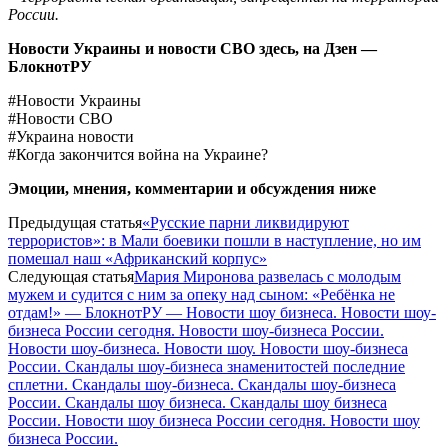
России.
Новости Украины и новости СВО здесь, на
Дзен —
БлокнотРУ
#Новости Украины
#Новости СВО
#Украина новости
#Когда закончится война на Украине?
Эмоции, мнения, комментарии и обсуждения ниже
Предыдущая статья
«Русские парни ликвидируют
террористов»: в Мали боевики пошли в наступление, но им
помешал наш «Африканский корпус»
Следующая статья
Мария Миронова развелась с молодым
мужем и судится с ним за опеку над сыном: «Ребёнка не
отдам!» — БлокнотРУ — Новости шоу бизнеса. Новости шоу-
бизнеса России сегодня. Новости шоу-бизнеса России.
Новости шоу-бизнеса. Новости шоу. Новости шоу-бизнеса
России. Скандалы шоу-бизнеса знаменитостей последние
сплетни. Скандалы шоу-бизнеса. Скандалы шоу-бизнеса
России. Скандалы шоу бизнеса. Скандалы шоу бизнеса
России. Новости шоу бизнеса России сегодня. Новости шоу
бизнеса России.