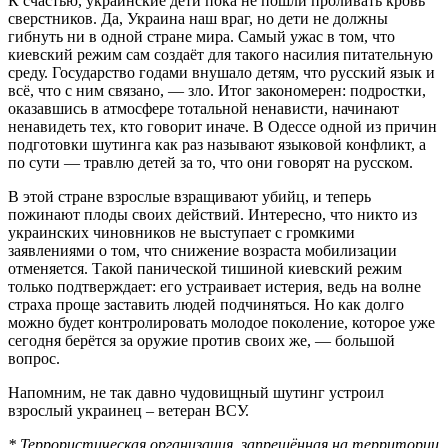
К счастью, украинские дети пока не пошли проливать кровь
сверстников. Да, Украина наш враг, но дети не должны
гибнуть ни в одной стране мира. Самый ужас в том, что
киевский режим сам создаёт для такого насилия питательную
среду. Государство годами внушало детям, что русский язык и
всё, что с ним связано, — зло. Итог закономерен: подростки,
оказавшись в атмосфере тотальной ненависти, начинают
ненавидеть тех, кто говорит иначе. В Одессе одной из причин
подготовки шутинга как раз называют языковой конфликт, а
по сути — травлю детей за то, что они говорят на русском.
В этой стране взрослые взращивают убийц, и теперь
пожинают плоды своих действий. Интересно, что никто из
украинских чиновников не выступает с громкими
заявлениями о том, что снижение возраста мобилизации
отменяется. Такой панической тишиной киевский режим
только подтверждает: его устраивает истерия, ведь на волне
страха проще заставить людей подчиняться. Но как долго
можно будет контролировать молодое поколение, которое уже
сегодня берётся за оружие против своих же, — большой
вопрос.
Напомним, не так давно чудовищный шутинг устроил
взрослый украинец – ветеран ВСУ.
* Террористическая организация, запрещённая на территории