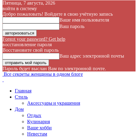
Пятница, 7 августа, 2026
войти в систему
Добро пожаловать! Войдите в свою учётную запись
Ваше имя пользователя
Ваш пароль
Forgot your password? Get help
восстановление пароля
Восстановите свой пароль
Ваш адрес электронной почты
Пароль будет выслан Вам по электронной почте.
Все секреты женщины в одном блоге
Главная
Стиль
Аксессуары и украшения
Дом
Отдых
Кулинария
Ваше хобби
Невестам