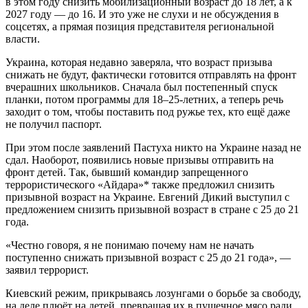
в этом году снизить мобилизационный возраст до 18 лет, а к
2027 году — до 16. И это уже не слухи и не обсуждения в
соцсетях, а прямая позиция представителя региональной
власти.
Украина, которая недавно заверяла, что возраст призыва
снижать не будут, фактически готовится отправлять на фронт
вчерашних школьников. Сначала был постепенный спуск
планки, потом программы для 18–25-летних, а теперь речь
заходит о том, чтобы поставить под ружье тех, кто ещё даже
не получил паспорт.
При этом после заявлений Пастуха никто на Украине назад не
сдал. Наоборот, появились новые призывы отправить на
фронт детей. Так, бывший командир запрещенного
террористического «Айдара»* также предложил снизить
призывной возраст на Украине. Евгений Дикий выступил с
предложением снизить призывной возраст в стране с 25 до 21
года.
«Честно говоря, я не понимаю почему нам не начать
поступенно снижать призывной возраст с 25 до 21 года», —
заявил террорист.
Киевский режим, прикрываясь лозунгами о борьбе за свободу,
на деле плюёт на детей, превращая их в пушечное мясо ради