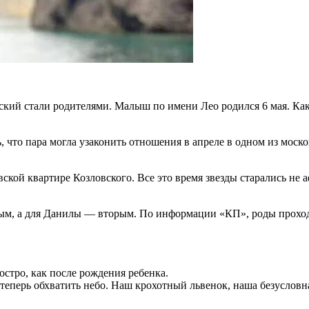
кий стали родителями. Малыш по имени Лео родился 6 мая. Как 
, что пара могла узаконить отношения в апреле в одном из моско
овской квартире Козловского. Все это время звезды старались 
тым, а для Данилы — вторым. По информации «КП», роды проход
остро, как после рождения ребенка.
о теперь обхватить небо. Наш крохотный львенок, наша безуслов