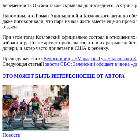
Беременность Оксана также скрывала до последнего. Актриса 
Напомним, что Роман Акиньшиной и Козловского активно обсу
даже поговоривали, что пара начала жить вместе еще до промо 
отдыха.
При этом тогда Козловский официально состоял в отношениях с
избранницу. Позже артист признавался, что в их разрыве дейс
дочери, и актер часто прилетает в США к ребенку.
Предыдущая статья
Велогонщицы «Марафон-Тула» завоевали 8
Следующая статья
Новости СВО: Зеленский обещает в июне «д
ЭТО МОЖЕТ БЫТЬ ИНТЕРЕСНО
ЕЩЕ ОТ АВТОРА
Новости