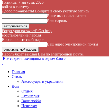
Пятница, 7 августа, 2026
войти в систему
Добро пожаловать! Войдите в свою учётную запись
Ваше имя пользователя
Ваш пароль
Forgot your password? Get help
восстановление пароля
Восстановите свой пароль
Ваш адрес электронной почты
Пароль будет выслан Вам по электронной почте.
Все секреты женщины в одном блоге
Главная
Стиль
Аксессуары и украшения
Дом
Отдых
Кулинария
Ваше хобби
Невестам