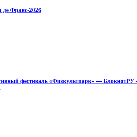
 де Франс-2026
ортивный фестиваль «Физкультпарк» — БлокнотРУ 
.