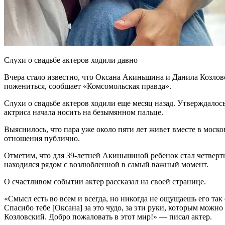
Слухи о свадьбе актеров ходили давно
Вчера стало известно, что Оксана Акиньшина и Данила Козловс
пожениться, сообщает «Комсомольская правда».
Слухи о свадьбе актеров ходили еще месяц назад. Утверждалось
актриса начала носить на безымянном пальце.
Выяснилось, что пара уже около пяти лет живет вместе в моск
отношения публично.
Отметим, что для 39-летней Акиньшиной ребенок стал четвер
находился рядом с возлюбленной в самый важный момент.
О счастливом событии актер рассказал на своей странице.
«Смысл есть во всем и всегда, но никогда не ощущаешь его так 
Спасибо тебе [Оксана] за это чудо, за эти руки, которым можн
Козловский. Добро пожаловать в этот мир!» — писал актер.