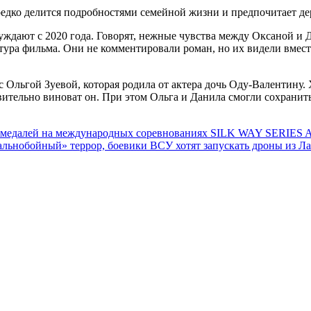
редко делится подробностями семейной жизни и предпочитает де
ждают с 2020 года. Говорят, нежные чувства между Оксаной и
тура фильма. Они не комментировали роман, но их видели вместе
 Ольгой Зуевой, которая родила от актера дочь Оду-Валентину.
твительно виноват он. При этом Ольга и Данила смогли сохрани
 медалей на международных соревнованиях SILK WAY SERIES A
альнобойный» террор, боевики ВСУ хотят запускать дроны из Л