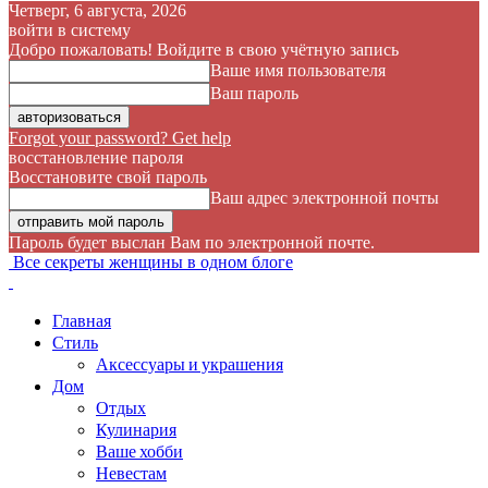
Четверг, 6 августа, 2026
войти в систему
Добро пожаловать! Войдите в свою учётную запись
Ваше имя пользователя
Ваш пароль
Forgot your password? Get help
восстановление пароля
Восстановите свой пароль
Ваш адрес электронной почты
Пароль будет выслан Вам по электронной почте.
Все секреты женщины в одном блоге
Главная
Стиль
Аксессуары и украшения
Дом
Отдых
Кулинария
Ваше хобби
Невестам