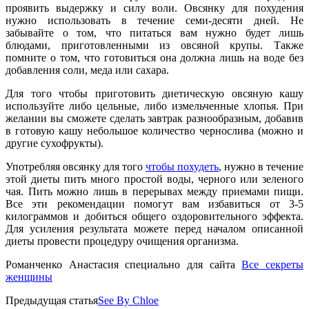
проявить выдержку и силу воли. Овсянку для похудения
нужно использовать в течение семи-десяти дней. Не
забывайте о том, что питаться вам нужно будет лишь
блюдами, приготовленными из овсяной крупы. Также
помните о том, что готовиться она должна лишь на воде без
добавления соли, меда или сахара.
Для того чтобы приготовить диетическую овсяную кашу
используйте либо цельные, либо измельченные хлопья. При
желании вы сможете сделать завтрак разнообразным, добавив
в готовую кашу небольшое количество чернослива (можно и
другие сухофрукты).
Употребляя овсянку для того
чтобы похудеть
, нужно в течение
этой диеты пить много простой воды, черного или зеленого
чая. Пить можно лишь в перерывах между приемами пищи.
Все эти рекомендации помогут вам избавиться от 3-5
килограммов и добиться общего оздоровительного эффекта.
Для усиления результата можете перед началом описанной
диеты провести процедуру очищения организма.
Романченко Анастасия специально для сайта
Все секреты
женщины
Предыдущая статья
See By Chloe