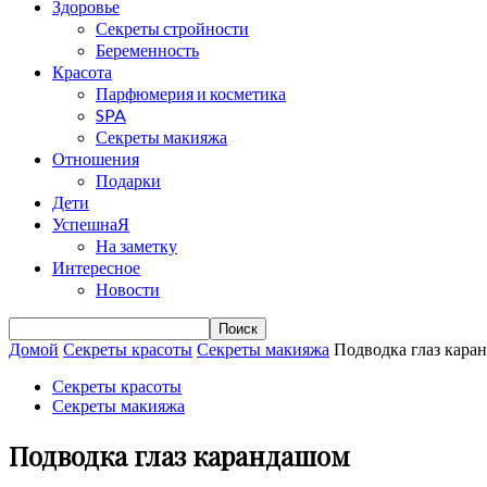
Здоровье
Секреты стройности
Беременность
Красота
Парфюмерия и косметика
SPA
Секреты макияжа
Отношения
Подарки
Дети
УспешнаЯ
На заметку
Интересное
Новости
Домой
Секреты красоты
Секреты макияжа
Подводка глаз кара
Секреты красоты
Секреты макияжа
Подводка глаз карандашом