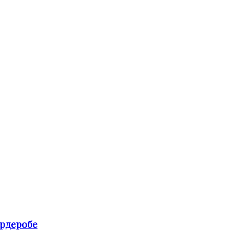
рдеробе