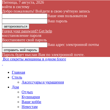
Пятница, 7 августа, 2026
войти в систему
Добро пожаловать! Войдите в свою учётную запись
Ваше имя пользователя
Ваш пароль
Forgot your password? Get help
восстановление пароля
Восстановите свой пароль
Ваш адрес электронной почты
Пароль будет выслан Вам по электронной почте.
Все секреты женщины в одном блоге
Главная
Стиль
Аксессуары и украшения
Дом
Отдых
Кулинария
Ваше хобби
Невестам