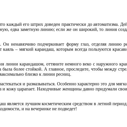
то каждый его штрих доведен практически до автоматизма. Дей
ную, едва заметную линию; если же он широкий, то линия созда
. Он ненавязчиво подчеркивает форму глаз, отделяя линию 
т каяль – мягкий карандаш, которым всегда пользуются краса
ния линии карандашом, оттяните немного веко с наружного кра
 была более стойкой. А главное, проследите, чтобы между стр
 максимально близко к линии ресниц.
растекаться и размазываться. Особенно характерно это для мяг
да и кожу царапает. Находчивые женщины давно придумали свои
даш является лучшим косметическим средством в летний период
бходимости, и на вечеринке не подведет!