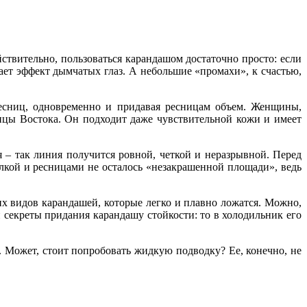
ствительно, пользоваться карандашом достаточно просто: если
ет эффект дымчатых глаз. А небольшие «промахи», к счастью,
ресниц, одновременно и придавая ресницам объем. Женщины,
вицы Востока. Он подходит даже чувствительной кожи и имеет
я – так линия получится ровной, четкой и неразрывной. Перед
елкой и ресницами не осталось «незакрашенной площади», ведь
ких видов карандашей, которые легко и плавно ложатся. Можно,
 секреты придания карандашу стойкости: то в холодильник его
. Может, стоит попробовать жидкую подводку? Ее, конечно, не