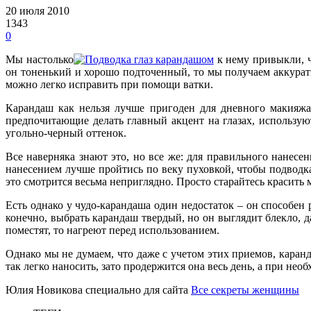
20 июля 2010
1343
0
Мы настолько
к нему привыкли, ч
он тоненький и хорошо подточенный, то мы получаем аккурат
можно легко исправить при помощи ватки.
Карандаш как нельзя лучше пригоден для дневного макияжа
предпочитающие делать главный акцент на глазах, использую
угольно-черный оттенок.
Все наверняка знают это, но все же: для правильного нанесе
нанесением лучше пройтись по веку пуховкой, чтобы подводка
это смотрится весьма неприглядно. Просто старайтесь красить
Есть однако у чудо-карандаша один недостаток – он способен 
конечно, выбрать карандаш твердый, но он выглядит блекло, 
поместят, то нагреют перед использованием.
Однако мы не думаем, что даже с учетом этих приемов, каран
так легко наносить, зато продержится она весь день, а при нео
Юлия Новикова специально для сайта
Все секреты женщины