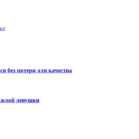
но!
я без потери для качества
аждой девушки