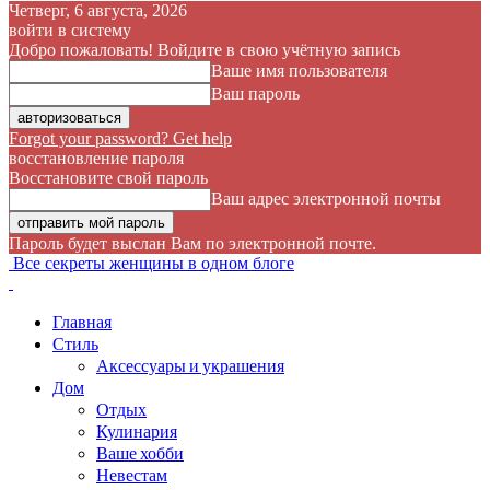
Четверг, 6 августа, 2026
войти в систему
Добро пожаловать! Войдите в свою учётную запись
Ваше имя пользователя
Ваш пароль
Forgot your password? Get help
восстановление пароля
Восстановите свой пароль
Ваш адрес электронной почты
Пароль будет выслан Вам по электронной почте.
Все секреты женщины в одном блоге
Главная
Стиль
Аксессуары и украшения
Дом
Отдых
Кулинария
Ваше хобби
Невестам