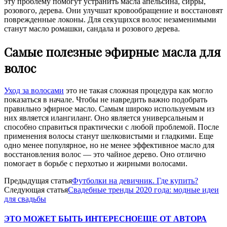
эту проблему помогут устранить масла апельсина, сирры,
розового, дерева. Они улучшат кровообращение и восстановят
поврежденные локоны. Для секущихся волос незаменимыми
станут масло ромашки, сандала и розового дерева.
Самые полезные эфирные масла для
волос
Уход за волосами
это не такая сложная процедура как могло
показаться в начале. Чтобы не навредить важно подобрать
правильно эфирное масло. Самым широко используемым из
них является илангиланг. Оно является универсальным и
способно справиться практически с любой проблемой. После
применения волосы станут шелковистыми и гладкими. Еще
одно менее популярное, но не менее эффективное масло для
восстановления волос — это чайное дерево. Оно отлично
помогает в борьбе с перхотью и жирными волосами.
Предыдущая статья
Футболки на девичник. Где купить?
Следующая статья
Свадебные тренды 2020 года: модные идеи
для свадьбы
ЭТО МОЖЕТ БЫТЬ ИНТЕРЕСНО
ЕЩЕ ОТ АВТОРА