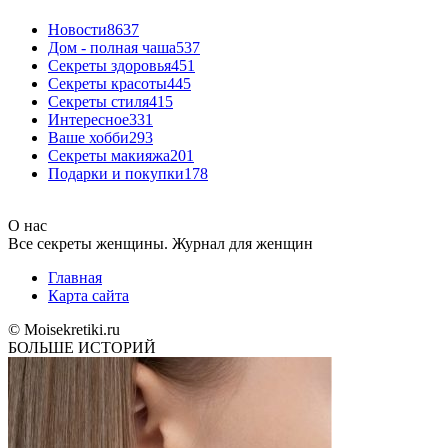
Новости
8637
Дом - полная чаша
537
Cекреты здоровья
451
Секреты красоты
445
Секреты стиля
415
Интересное
331
Ваше хобби
293
Секреты макияжа
201
Подарки и покупки
178
О нас
Все секреты женщины. Журнал для женщин
Главная
Карта сайта
© Moisekretiki.ru
БОЛЬШЕ ИСТОРИЙ