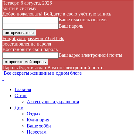
Четверг, 6 августа, 2026
войти в систему
Добро пожаловать! Войдите в свою учётную запись
Ваше имя пользователя
Ваш пароль
Forgot your password? Get help
восстановление пароля
Восстановите свой пароль
Ваш адрес электронной почты
Пароль будет выслан Вам по электронной почте.
Все секреты женщины в одном блоге
Главная
Стиль
Аксессуары и украшения
Дом
Отдых
Кулинария
Ваше хобби
Невестам