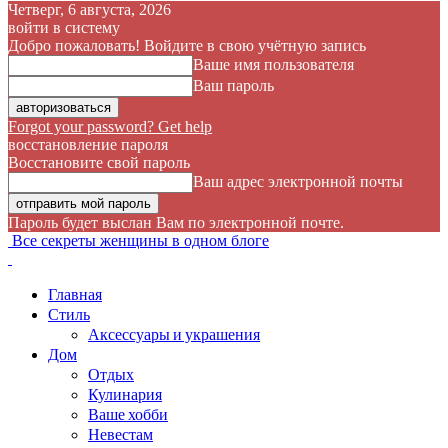
Четверг, 6 августа, 2026
войти в систему
Добро пожаловать! Войдите в свою учётную запись
Ваше имя пользователя
Ваш пароль
Forgot your password? Get help
восстановление пароля
Восстановите свой пароль
Ваш адрес электронной почты
Пароль будет выслан Вам по электронной почте.
Все секреты женщины в одном блоге
Главная
Стиль
Аксессуары и украшения
Дом
Отдых
Кулинария
Ваше хобби
Невестам