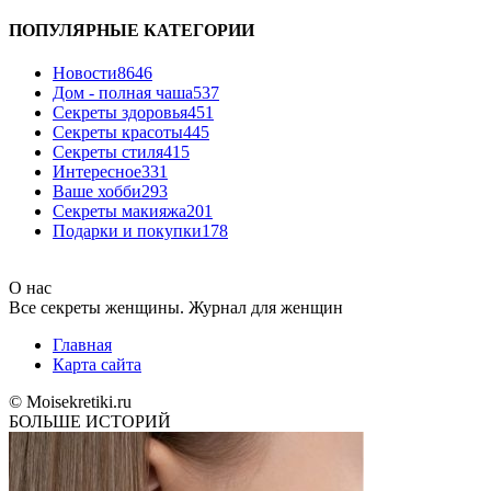
ПОПУЛЯРНЫЕ КАТЕГОРИИ
Новости
8646
Дом - полная чаша
537
Cекреты здоровья
451
Секреты красоты
445
Секреты стиля
415
Интересное
331
Ваше хобби
293
Секреты макияжа
201
Подарки и покупки
178
О нас
Все секреты женщины. Журнал для женщин
Главная
Карта сайта
© Moisekretiki.ru
БОЛЬШЕ ИСТОРИЙ