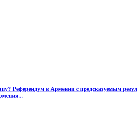
опу? Референдум в Армении с предсказуемым рез
мения...