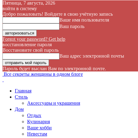
Пятница, 7 августа, 2026
войти в систему
Добро пожаловать! Войдите в свою учётную запись
Ваше имя пользователя
Ваш пароль
Forgot your password? Get help
восстановление пароля
Восстановите свой пароль
Ваш адрес электронной почты
Пароль будет выслан Вам по электронной почте.
Все секреты женщины в одном блоге
Главная
Стиль
Аксессуары и украшения
Дом
Отдых
Кулинария
Ваше хобби
Невестам