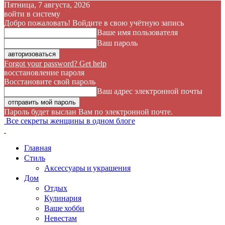
Пятница, 7 августа, 2026
войти в систему
Добро пожаловать! Войдите в свою учётную запись
Ваше имя пользователя
Ваш пароль
Forgot your password? Get help
восстановление пароля
Восстановите свой пароль
Ваш адрес электронной почты
Пароль будет выслан Вам по электронной почте.
Все секреты женщины в одном блоге
Главная
Стиль
Аксессуары и украшения
Дом
Отдых
Кулинария
Ваше хобби
Невестам