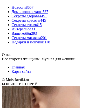
Новости
8657
Дом - полная чаша
537
Cекреты здоровья
451
Секреты красоты
445
Секреты стиля
415
Интересное
331
Ваше хобби
293
Секреты макияжа
201
Подарки и покупки
178
О нас
Все секреты женщины. Журнал для женщин
Главная
Карта сайта
© Moisekretiki.ru
БОЛЬШЕ ИСТОРИЙ