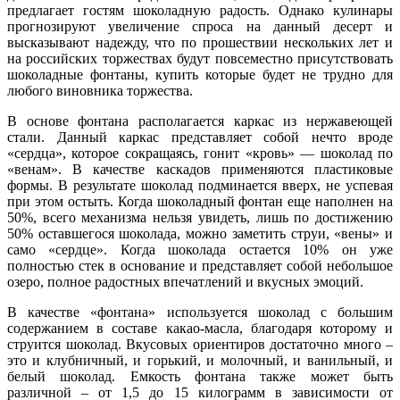
предлагает гостям шоколадную радость. Однако кулинары
прогнозируют увеличение спроса на данный десерт и
высказывают надежду, что по прошествии нескольких лет и
на российских торжествах будут повсеместно присутствовать
шоколадные фонтаны, купить которые будет не трудно для
любого виновника торжества.
В основе фонтана располагается каркас из нержавеющей
стали. Данный каркас представляет собой нечто вроде
«сердца», которое сокращаясь, гонит «кровь» — шоколад по
«венам». В качестве каскадов применяются пластиковые
формы. В результате шоколад подминается вверх, не успевая
при этом остыть. Когда шоколадный фонтан еще наполнен на
50%, всего механизма нельзя увидеть, лишь по достижению
50% оставшегося шоколада, можно заметить струи, «вены» и
само «сердце». Когда шоколада остается 10% он уже
полностью стек в основание и представляет собой небольшое
озеро, полное радостных впечатлений и вкусных эмоций.
В качестве «фонтана» используется шоколад с большим
содержанием в составе какао-масла, благодаря которому и
струится шоколад. Вкусовых ориентиров достаточно много –
это и клубничный, и горький, и молочный, и ванильный, и
белый шоколад. Емкость фонтана также может быть
различной – от 1,5 до 15 килограмм в зависимости от