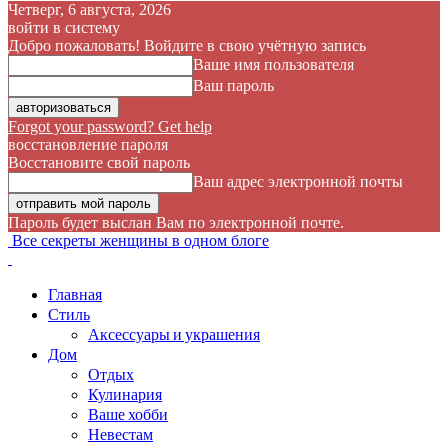
Четверг, 6 августа, 2026
войти в систему
Добро пожаловать! Войдите в свою учётную запись
Ваше имя пользователя
Ваш пароль
Forgot your password? Get help
восстановление пароля
Восстановите свой пароль
Ваш адрес электронной почты
Пароль будет выслан Вам по электронной почте.
Все секреты женщины в одном блоге
Главная
Стиль
Аксессуары и украшения
Дом
Отдых
Кулинария
Ваше хобби
Невестам