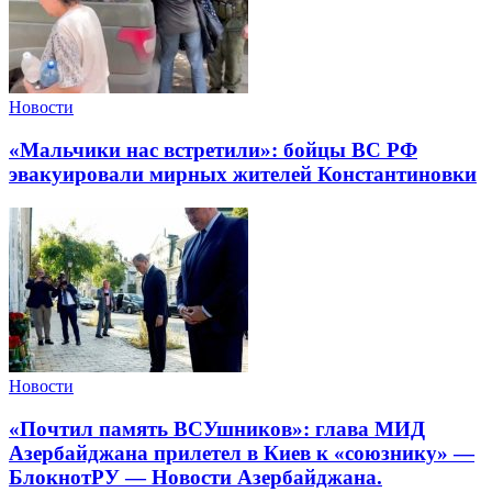
Новости
«Мальчики нас встретили»: бойцы ВС РФ
эвакуировали мирных жителей Константиновки
Новости
«Почтил память ВСУшников»: глава МИД
Азербайджана прилетел в Киев к «союзнику» —
БлокнотРУ — Новости Азербайджана.