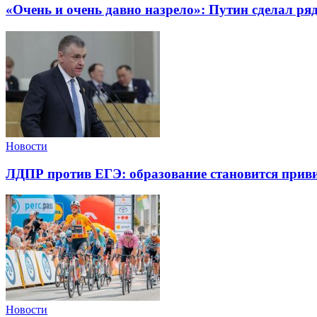
«Очень и очень давно назрело»: Путин сделал ря
Новости
ЛДПР против ЕГЭ: образование становится приви
Новости