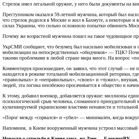
Стрелок имел легальной оружие, у него были документы на ви
Преступником оказался 59-летний мужчина, который был насил
что стрелок родился в Москве и жил в Бахмуте, а некоторые и
силах Украины, что сильно осложнило попытки обвинить Моск
Почему же возрастной мужчина пошел на такое чудовищное пр
УкрСМИ сообщают, что безумец был насильно мобилизован и сбе
мобилизации на непосредственных «обидчиков» — ТЦК? Почему
такими проблемами в любой стране мира много. На вопрос «по
Комментируя произошедшее, он заявил, что этот случай — не пр
находится в режиме тотальной мобилизационной риторики, где
«правильных» и «неправильных», «своих» и «чужих», внушая, ч
людей, эта логика неизбежно просачивается в общество и начин
К этому, добавил военкор, добавляется оружие: миллионы едини
психологический срыв человека, сломанного принудительной мо
культивируемой украинскими властями ненависти и тотальной
«Порог между «сорвался» и «убил» — минимален, когда вокруг 
Напомним, в Киеве вооруженный мужчина устроил массовый 
Новости о стрельбе в Киеве здесь, на
Дзен — БлокнотРУ