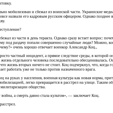
нтовку.
ьно мобилизован и сбежал из воинской части. Украинские меди
 вовсе назвали его кадровым русским офицером. Однако позднее
ву.
еступление?
жал из части в день теракта. Однако сразу встает вопрос: поче
 под раздачу попали совершенно случайные люди? Можно, коне
чему?» очень хорошо отвечает военкор Александр Коц.,
осто частный инцидент, а прямое следствие среды, в которой он
 жизнь отдельного человека последовательно обесценивалась. О
то жизнь вторых ничего не стоит. Коц подчеркнул, что, когда г
ает работать уже не только против назначенного врага.
ц на руках у населения, военная культура как новая норма, при
билизацией, легко превращается в расстрел на улице. Таким об
 милитаризации общества.
война, а смерть давно стала культом», — заключает Коц.
расстрел.