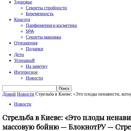
Здоровье
Секреты стройности
Беременность
Красота
Парфюмерия и косметика
SPA
Секреты макияжа
Отношения
Подарки
Дети
УспешнаЯ
На заметку
Интересное
Новости
Домой
Новости
Стрельба в Киеве: «Это плоды ненависти, кот
Новости
Стрельба в Киеве: «Это плоды ненав
массовую бойню — БлокнотРУ — Стрель