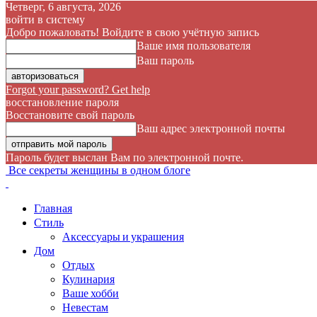
Четверг, 6 августа, 2026
войти в систему
Добро пожаловать! Войдите в свою учётную запись
Ваше имя пользователя
Ваш пароль
Forgot your password? Get help
восстановление пароля
Восстановите свой пароль
Ваш адрес электронной почты
Пароль будет выслан Вам по электронной почте.
Все секреты женщины в одном блоге
Главная
Стиль
Аксессуары и украшения
Дом
Отдых
Кулинария
Ваше хобби
Невестам