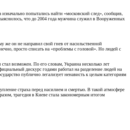
а изначально попытались найти «московский след», сообщив,
 выяснилось, что до 2004 года мужчина служил в Вооруженных
му же он не направил свой гнев от насильственной
чно, просто списать на «проблемы с головой». Но людей с
 стал возможен. По его словам, Украина несколько лет
фициальный дискурс годами работал на разделение людей на
осударство публично легализует ненависть к целым категориям
тупление страха перед насилием и смертью. В такой атмосфере
разом, трагедия в Киеве стала закономерным итогом