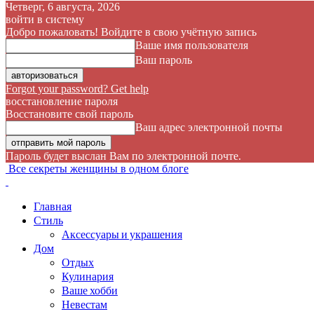
Четверг, 6 августа, 2026
войти в систему
Добро пожаловать! Войдите в свою учётную запись
Ваше имя пользователя
Ваш пароль
Forgot your password? Get help
восстановление пароля
Восстановите свой пароль
Ваш адрес электронной почты
Пароль будет выслан Вам по электронной почте.
Все секреты женщины в одном блоге
Главная
Стиль
Аксессуары и украшения
Дом
Отдых
Кулинария
Ваше хобби
Невестам