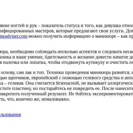
ие ногтей и рук – показатель статуса и того, как девушка отно
тифицированных мастеров, которые предлагают свои услуги.
Дом
/fineadviser.com
можно получить информацию о маникюре – как пра
ра, необходимо соблюдать несколько аспектов и следовать нес
хника и ваше умение, бдительность и желание довести начатое д
палочка или лопатка, чтобы отодвинуть кутикулу и очистить по
основу, сам лак и топ. Техники проведения маникюра разнятся,
щью щипчиков, европейский с помощью гелевого средства и ап
ка – гелевая. Она считается безопасной, не вызывает аллергиче
ите пластину, но постарайтесь не повредить ее. После нанесите
 закрепить полученный результат. Не бойтесь экспериментирова
ь, что, конечно же, немаловажно.
ользования