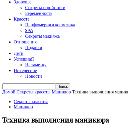
Здоровье
Секреты стройности
Беременность
Красота
Парфюмерия и косметика
SPA
Секреты макияжа
Отношения
Подарки
Дети
УспешнаЯ
На заметку
Интересное
Новости
Домой
Секреты красоты
Маникюр
Техника выполнения маник
Секреты красоты
Маникюр
Техника выполнения маникюра