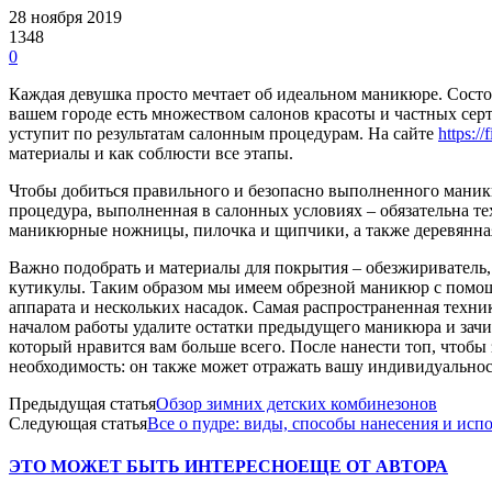
28 ноября 2019
1348
0
Каждая девушка просто мечтает об идеальном маникюре. Состоян
вашем городе есть множеством салонов красоты и частных сер
уступит по результатам салонным процедурам. На сайте
https:/
материалы и как соблюсти все этапы.
Чтобы добиться правильного и безопасно выполненного маникю
процедура, выполненная в салонных условиях – обязательна те
маникюрные ножницы, пилочка и щипчики, а также деревянная 
Важно подобрать и материалы для покрытия – обезжириватель, 
кутикулы. Таким образом мы имеем обрезной маникюр с помо
аппарата и нескольких насадок. Самая распространенная техни
началом работы удалите остатки предыдущего маникюра и зачист
который нравится вам больше всего. После нанести топ, чтобы
необходимость: он также может отражать вашу индивидуальност
Предыдущая статья
Обзор зимних детских комбинезонов
Следующая статья
Все о пудре: виды, способы нанесения и исп
ЭТО МОЖЕТ БЫТЬ ИНТЕРЕСНО
ЕЩЕ ОТ АВТОРА