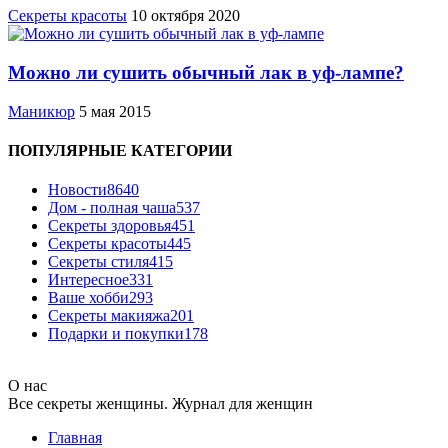
Секреты красоты
10 октября 2020
Можно ли сушить обычный лак в уф-лампе?
Маникюр
5 мая 2015
ПОПУЛЯРНЫЕ КАТЕГОРИИ
Новости
8640
Дом - полная чаша
537
Cекреты здоровья
451
Секреты красоты
445
Секреты стиля
415
Интересное
331
Ваше хобби
293
Секреты макияжа
201
Подарки и покупки
178
О нас
Все секреты женщины. Журнал для женщин
Главная