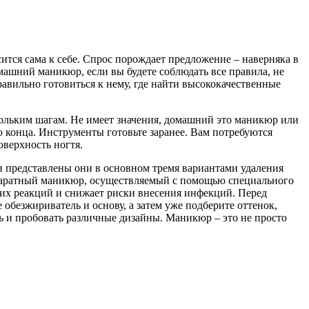
сится сама к себе. Спрос порождает предложение – наверняка в
ашний маникюр, если вы будете соблюдать все правила, не
вильно готовиться к нему, где найти высококачественные
кольким шагам. Не имеет значения, домашний это маникюр или
о конца. Инструменты готовьте заранее. Вам потребуются
верхность ногтя.
 и представлены они в основном тремя вариантами удаления
паратный маникюр, осуществляемый с помощью специального
ских реакций и снижает риски внесения инфекций. Перед
 обезжириватель и основу, а затем уже подберите оттенок,
ть и пробовать различные дизайны. Маникюр – это не просто