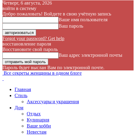
Четверг, 6 августа, 2026
войти в систему
Добро пожаловать! Войдите в свою учётную запись
Ваше имя пользователя
Ваш пароль
Forgot your password? Get help
восстановление пароля
Восстановите свой пароль
Ваш адрес электронной почты
Пароль будет выслан Вам по электронной почте.
Все секреты женщины в одном блоге
Главная
Стиль
Аксессуары и украшения
Дом
Отдых
Кулинария
Ваше хобби
Невестам