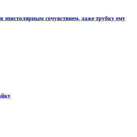
ся эпистолярным сочувствием, даже трубку ему
айку