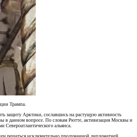
иции Трампа.
ть защиту Арктики, сославшись на растущую активность
авы в данном вопросе. По словам Рютте, активизация Москвы и
ми Североатлантического альянса.
лжен решаться исключительно продуманной дипломатией.