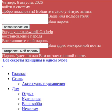
Четверг, 6 августа, 2026
войти в систему
Добро пожаловать! Войдите в свою учётную запись
Ваше имя пользователя
Ваш пароль
Forgot your password? Get help
восстановление пароля
Восстановите свой пароль
Ваш адрес электронной почты
Пароль будет выслан Вам по электронной почте.
Все секреты женщины в одном блоге
Главная
Стиль
Аксессуары и украшения
Дом
Отдых
Кулинария
Ваше хобби
Невестам