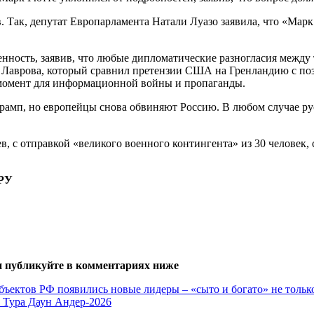
. Так, депутат Европарламента Натали Луазо заявила, что «Мар
нность, заявив, что любые дипломатические разногласия между
 Лаврова, который сравнил претензии США на Гренландию с поз
 момент для информационной войны и пропаганды.
 Трамп, но европейцы снова обвиняют Россию. В любом случае 
, с отправкой «великого военного контингента» из 30 человек
тРУ
и публикуйте в комментариях ниже
бъектов РФ появились новые лидеры – «сыто и богато» не тольк
 Тура Даун Андер-2026