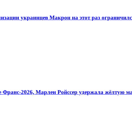
илизации украинцев Макрон на этот раз ограничил
е Франс-2026, Марлен Ройссер удержала жёлтую м