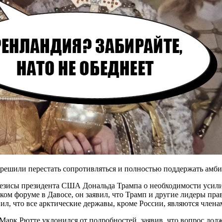
решили перестать сопротивляться и полностью поддержать амб
езисы президента США Дональда Трампа о необходимости усили
ком форуме в Давосе, он заявил, что Трамп и другие лидеры пр
ил, что все арктические державы, кроме России, являются члена
арк Рютте уклонился от подробностей, заявив, что вопрос до