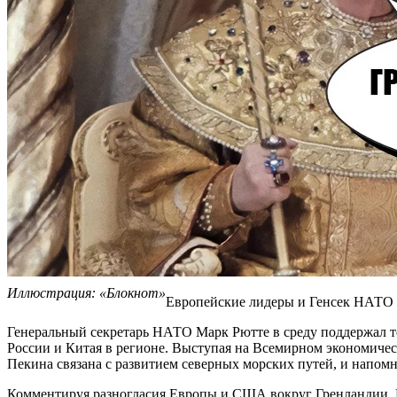
Иллюстрация: «Блокнот»
Европейские лидеры и Генсек НАТО 
Генеральный секретарь НАТО Марк Рютте в среду поддержал т
России и Китая в регионе. Выступая на Всемирном экономичес
Пекина связана с развитием северных морских путей, и напомн
Комментируя разногласия Европы и США вокруг Гренландии, М