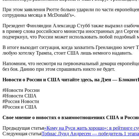
При этом заявления Рютте больно ударили по части европейцев
сотрудника месяца в McDonald’s».
Президент Финляндии Александр Стубб также выразил озабоче
в пример слова российского министра иностранных дел Сергея
подчеркнул, что России может использовать любой подобный
В итоге выходит ситуация, когда захватить Гренландию хочет
любую хотелку Трампа, стоит США лишь немного надавить.
Напомним, что несмотря на первоначальный демарш европейцев
без боя. Данию при этом спрашивать никто не будет.
Новости о России и США читайте здесь, на
Дзен — Блокно
#Новости России
#Новости США
#Россия Новости
#Россия и США
Свое мнение о новостях о взаимоотношениях США и Росси
Предыдущая статья
«Кому на Руси жить хорошо»: в рейтинге су
Следующая статья
Тобиас Лунд Андресен — победитель 1 этапа