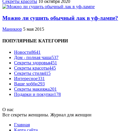
Секреты красоты
10 октября 2020
Можно ли сушить обычный лак в уф-лампе?
Маникюр
5 мая 2015
ПОПУЛЯРНЫЕ КАТЕГОРИИ
Новости
8641
Дом - полная чаша
537
Cекреты здоровья
451
Секреты красоты
445
Секреты стиля
415
Интересное
331
Ваше хобби
293
Секреты макияжа
201
Подарки и покупки
178
О нас
Все секреты женщины. Журнал для женщин
Главная
Карта сайта