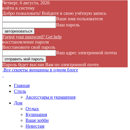
Четверг, 6 августа, 2026
войти в систему
Добро пожаловать! Войдите в свою учётную запись
Ваше имя пользователя
Ваш пароль
Forgot your password? Get help
восстановление пароля
Восстановите свой пароль
Ваш адрес электронной почты
Пароль будет выслан Вам по электронной почте.
Все секреты женщины в одном блоге
Главная
Стиль
Аксессуары и украшения
Дом
Отдых
Кулинария
Ваше хобби
Невестам