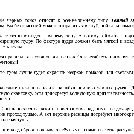
же чёрных тонов относят к осенне-зимнему типу.
Тёмный м
м. Вы без опасений можете отправиться в клуб, пойти на романт
кает сотни взглядов к вашему лицу. А потому займитесь под
озрачную пудру. По фактуре пудра должна быть мягкой и возд
ным кремом.
я правильная расстановка акцентов. Остерегайтесь применять т
олетовый.
 то губы лучше будет окрасить неяркой помадой или светлы
одведите глаза и нанесите на щёки немного тёмных румян. 
ную окантовку. Уста приобретут волнующую притягательность.
вета.
 Тени наносятся на веки и пространство над ними, не доходя 
дин проход тушью. А вот верхние ресницы потребуют многокра
но-серая тушь.
ант, когда брови покрывают тёмными тенями и слегка растушё