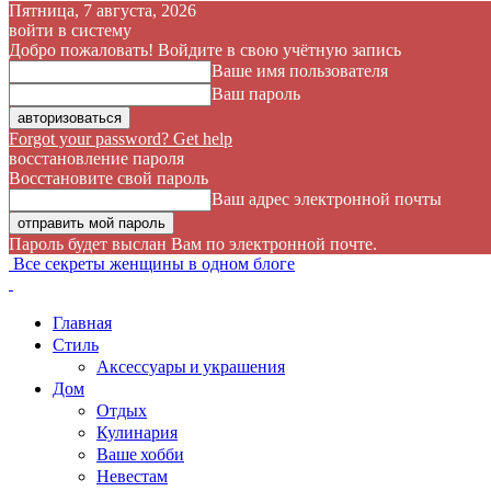
Пятница, 7 августа, 2026
войти в систему
Добро пожаловать! Войдите в свою учётную запись
Ваше имя пользователя
Ваш пароль
Forgot your password? Get help
восстановление пароля
Восстановите свой пароль
Ваш адрес электронной почты
Пароль будет выслан Вам по электронной почте.
Все секреты женщины в одном блоге
Главная
Стиль
Аксессуары и украшения
Дом
Отдых
Кулинария
Ваше хобби
Невестам