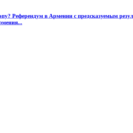
опу? Референдум в Армении с предсказуемым рез
мения...