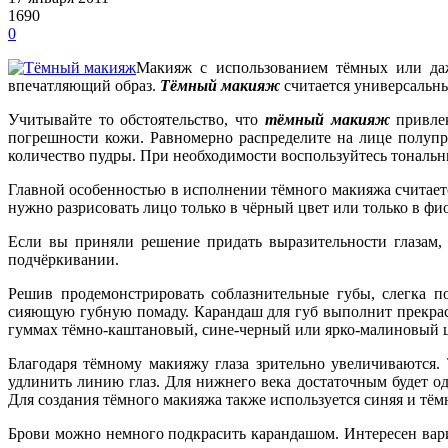
1690
0
Макияж с использованием тёмных или да
впечатляющий образ.
Тёмный макияж
считается универсальны
Учитывайте то обстоятельство, что
тёмный макияж
привле
погрешности кожи. Равномерно распределите на лице полупр
количество пудры. При необходимости воспользуйтесь тональ
Главной особенностью в исполнении тёмного макияжа считаетс
нужно разрисовать лицо только в чёрный цвет или только в фи
Если вы приняли решение придать выразительности глазам,
подчёркивании.
Решив продемонстрировать соблазнительные губы, слегка п
сияющую губную помаду. Карандаш для губ выполнит прекрас
гуммах тёмно-каштановый, сине-черный или ярко-малиновый ц
Благодаря тёмному макияжу глаза зрительно увеличиваются.
удлинить линию глаз. Для нижнего века достаточным будет о
Для создания тёмного макияжа также используется синяя и тём
Брови можно немного подкрасить карандашом. Интересен вари