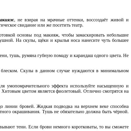
акияж
, не взирая на мрачные оттенки, воссоздаёт живой и
ическое свидание или же посетить театр.
готовкой основы под макияж, чтобы замаскировать небольшие
ушной. На скулы, щёки и крылья носа нанесите чуть большее
ени, тушь, румяна губную помаду и карандаш одного цвета. Не
м блеском. Скулы в данном случае нуждаются в минимальном
Для умопомрачительного эффекта используйте насыщенную и
 Хитовым цветом является фиолетовый. Отлично смотрятся на
до линии бровей. Жидкая подводка на верхнем веке способна
тного окрашивания. Тушь не обязательно должна быть чёрной.
вывают тени. Если брови немного коротковаты, то вы сможете