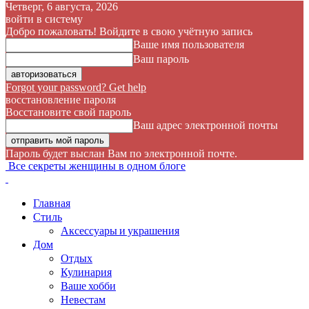
Четверг, 6 августа, 2026
войти в систему
Добро пожаловать! Войдите в свою учётную запись
Ваше имя пользователя
Ваш пароль
Forgot your password? Get help
восстановление пароля
Восстановите свой пароль
Ваш адрес электронной почты
Пароль будет выслан Вам по электронной почте.
Все секреты женщины в одном блоге
Главная
Стиль
Аксессуары и украшения
Дом
Отдых
Кулинария
Ваше хобби
Невестам