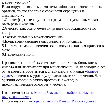
к врачу урологу?
Если вдруг появились симптомы заболеваний мочеполовых
органов, то это говорит о срочности обращения к
специалисту:
1.Дискомфортные ощущения при мочеиспускании, может
быть резь и жжение.
2.Чувство, как будто мочевой пузырь опорожнился не до
конца.
3.Частые позывы к мочеиспусканию.
4.Боли, возникающие внизу живота и пояснице.
5.Цвет мочи может поменяться, и могут появиться примеси в
моче.
6.Недержание мочи.
При появлении любых симптомов таких, как боли, внизу
живота или дискомфорт при мочеиспускании, необходимо без
отлагательств обратиться к специалисту клиники «
Благое
Дело
«, а именно к урологу, для диагностики и лечения. Для
мужчин особенно важно проходить ежегодно
профилактические осмотры у уролога.
Предыдущая статья
Модный экзамен – выбор наряда на
выпускной вечер
Следующая статья
Зеркало казино Вулкан Россия Делюкс