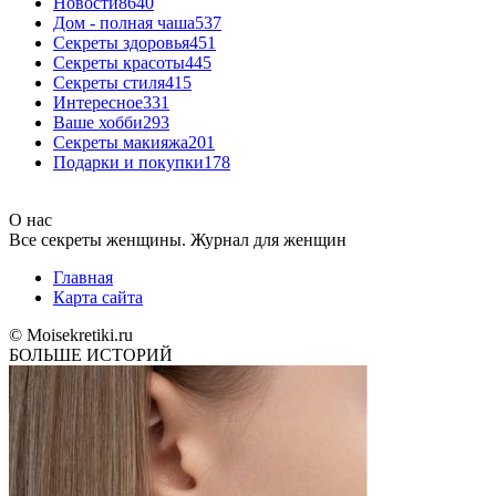
Новости
8640
Дом - полная чаша
537
Cекреты здоровья
451
Секреты красоты
445
Секреты стиля
415
Интересное
331
Ваше хобби
293
Секреты макияжа
201
Подарки и покупки
178
О нас
Все секреты женщины. Журнал для женщин
Главная
Карта сайта
© Moisekretiki.ru
БОЛЬШЕ ИСТОРИЙ