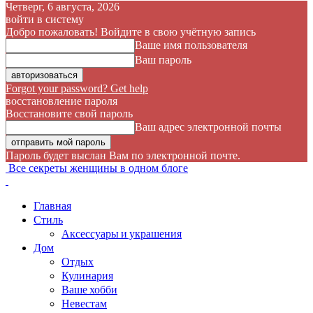
Четверг, 6 августа, 2026
войти в систему
Добро пожаловать! Войдите в свою учётную запись
Ваше имя пользователя
Ваш пароль
Forgot your password? Get help
восстановление пароля
Восстановите свой пароль
Ваш адрес электронной почты
Пароль будет выслан Вам по электронной почте.
Все секреты женщины в одном блоге
Главная
Стиль
Аксессуары и украшения
Дом
Отдых
Кулинария
Ваше хобби
Невестам