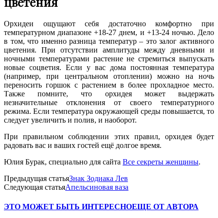
цветения
Орхидеи ощущают себя достаточно комфортно при
температурном диапазоне +18-27 днем, и +13-24 ночью. Дело
в том, что именно разница температур – это залог активного
цветения. При отсутствии амплитуды между дневными и
ночными температурами растение не стремиться выпускать
новые соцветия. Если у вас дома постоянная температура
(например, при центральном отоплении) можно на ночь
переносить горшок с растением в более прохладное место.
Также помните, что орхидея может выдержать
незначительные отклонения от своего температурного
режима. Если температура окружающей среды повышается, то
следует увеличить и полив, и наоборот.
При правильном соблюдении этих правил, орхидея будет
радовать вас и ваших гостей ещё долгое время.
Юлия Бурак, специально для сайта
Все секреты женщины
.
Предыдущая статья
Знак Зодиака Лев
Следующая статья
Апельсиновая ваза
ЭТО МОЖЕТ БЫТЬ ИНТЕРЕСНО
ЕЩЕ ОТ АВТОРА