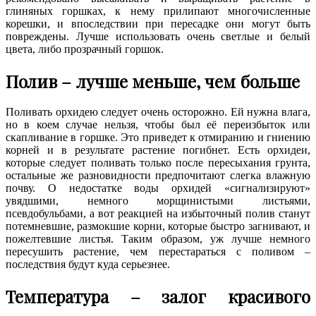
глиняных горшках, к нему прилипают многочисленные
корешки, и впоследствии при пересадке они могут быть
повреждены. Лучше использовать очень светлые и белый
цвета, либо прозрачный горшок.
Полив – лучше меньше, чем больше
Поливать орхидею следует очень осторожно. Ей нужна влага,
но в коем случае нельзя, чтобы был её переизбыток или
скапливание в горшке. Это приведет к отмиранию и гниению
корней и в результате растение погибнет. Есть орхидеи,
которые следует поливать только после пересыхания грунта,
остальные же разновидности предпочитают слегка влажную
почву. О недостатке воды орхидей «сигнализируют»
увядшими, немного морщинистыми листьями,
псевдобульбами, а вот реакцией на избыточный полив станут
потемневшие, размокшие корни, которые быстро загнивают, и
пожелтевшие листья. Таким образом, уж лучше немного
пересушить растение, чем перестараться с поливом –
последствия будут куда серьезнее.
Температура – залог красивого