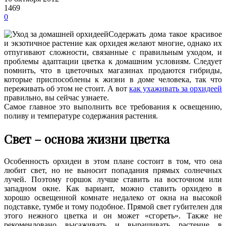
1469
0
Содержать дома такое красивое
и экзотичное растение как орхидея желают многие, однако их
отпугивают сложности, связанные с правильным уходом, и
проблемы адаптации цветка к домашним условиям.
Следует
помнить, что в цветочных магазинах продаются гибриды,
которые приспособлены к жизни в доме человека, так что
переживать об этом не стоит. А вот
как ухаживать за орхидеей
правильно, вы сейчас узнаете.
Самое главное это выполнить все требования к освещению,
поливу и температуре содержания растения.
Свет – основа жизни цветка
Особенность орхидеи в этом плане состоит в том, что она
любит свет, но не выносит попадания прямых солнечных
лучей. Поэтому горшок лучше ставить на восточном или
западном окне. Как вариант, можно ставить орхидею в
хорошо освещенной комнате недалеко от окна на высокой
подставке, тумбе и тому подобное. Прямой свет губителен для
этого нежного цветка и он может «сгореть». Также не
рекомендовано высаживать и выращивать растение в